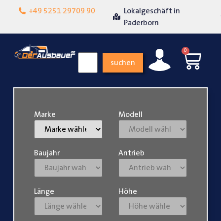
Lokalgeschäft in
+49 5251 29709 90
Über 15 Jahre Erfahrung
Paderborn
0
suchen
Marke
Modell
Baujahr
Antrieb
Länge
Höhe