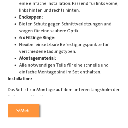
eine einfache Installation. Passend für links vorne,
links hinten und rechts hinten.
Endkappen:
Bieten Schutz gegen Schnittverletzungen und
sorgen für eine saubere Optik.
6 x Fittinge Ringe:
Flexibel einsetzbare Befestigungspunkte für
verschiedene Ladungstypen.
Montagematerial:
Alle notwendigen Teile für eine schnelle und
einfache Montage sind im Set enthalten.
Installation:
Das Set ist zur Montage auf dem unteren Längsholm der
Seitenwand bestimmt.
Mit diesem Zurrschienenset verbessern Sie die
Mehr
Sicherheit und Organisation in Ihrem Laderaum
erheblich. Bestellen Sie jetzt und sorgen Sie für eine