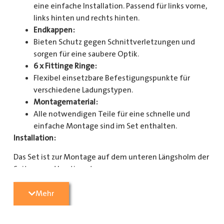
eine einfache Installation. Passend für links vorne,
links hinten und rechts hinten.
Endkappen:
Bieten Schutz gegen Schnittverletzungen und
sorgen für eine saubere Optik.
6 x Fittinge Ringe:
Flexibel einsetzbare Befestigungspunkte für
verschiedene Ladungstypen.
Montagematerial:
Alle notwendigen Teile für eine schnelle und
einfache Montage sind im Set enthalten.
Installation:
Das Set ist zur Montage auf dem unteren Längsholm der
Seitenwand bestimmt.
Mit diesem Zurrschienenset verbessern Sie die
Mehr
Sicherheit und Organisation in Ihrem Laderaum
erheblich. Bestellen Sie jetzt und sorgen Sie für eine