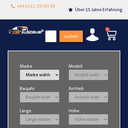
Lokalgeschäft in
+49 5251 29709 90
Über 15 Jahre Erfahrung
Paderborn
0
suchen
Marke
Modell
Baujahr
Antrieb
Länge
Höhe