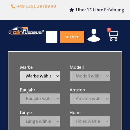
Lokalgeschäft in
+49 5251 29709 90
Über 15 Jahre Erfahrung
Paderborn
0
suchen
Marke
Modell
Baujahr
Antrieb
Länge
Höhe