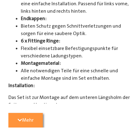
eine einfache Installation. Passend für links vorne,
links hinten und rechts hinten.
Endkappen:
Bieten Schutz gegen Schnittverletzungen und
sorgen für eine saubere Optik.
6 x Fittinge Ringe:
Flexibel einsetzbare Befestigungspunkte für
verschiedene Ladungstypen.
Montagematerial:
Alle notwendigen Teile für eine schnelle und
einfache Montage sind im Set enthalten.
Installation:
Das Set ist zur Montage auf dem unteren Längsholm der
Seitenwand bestimmt.
Mit diesem Zurrschienenset verbessern Sie die
Mehr
Sicherheit und Organisation in Ihrem Laderaum
erheblich. Bestellen Sie jetzt und sorgen Sie für eine