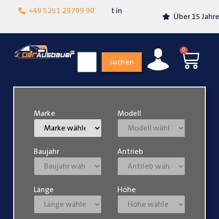
Lokalgeschäft in
+49 5251 29709 90
Über 15 Jahre Erfahrung
Paderborn
0
suchen
Marke
Modell
Baujahr
Antrieb
Länge
Höhe