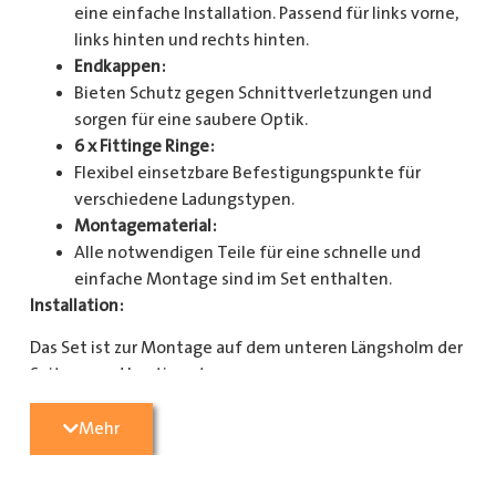
eine einfache Installation. Passend für links vorne,
links hinten und rechts hinten.
Endkappen:
Bieten Schutz gegen Schnittverletzungen und
sorgen für eine saubere Optik.
6 x Fittinge Ringe:
Flexibel einsetzbare Befestigungspunkte für
verschiedene Ladungstypen.
Montagematerial:
Alle notwendigen Teile für eine schnelle und
einfache Montage sind im Set enthalten.
Installation:
Das Set ist zur Montage auf dem unteren Längsholm der
Seitenwand bestimmt.
Mit diesem Zurrschienenset verbessern Sie die
Mehr
Sicherheit und Organisation in Ihrem Laderaum
erheblich. Bestellen Sie jetzt und sorgen Sie für eine