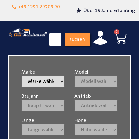
Lokalgeschäft in
+49 5251 29709 90
Über 15 Jahre Erfahrung
Paderborn
0
suchen
Marke
Modell
Baujahr
Antrieb
Länge
Höhe