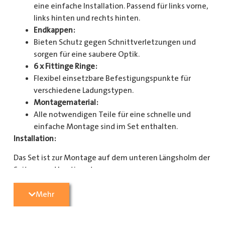
eine einfache Installation. Passend für links vorne,
links hinten und rechts hinten.
Endkappen:
Bieten Schutz gegen Schnittverletzungen und
sorgen für eine saubere Optik.
6 x Fittinge Ringe:
Flexibel einsetzbare Befestigungspunkte für
verschiedene Ladungstypen.
Montagematerial:
Alle notwendigen Teile für eine schnelle und
einfache Montage sind im Set enthalten.
Installation:
Das Set ist zur Montage auf dem unteren Längsholm der
Seitenwand bestimmt.
Mit diesem Zurrschienenset verbessern Sie die
Mehr
Sicherheit und Organisation in Ihrem Laderaum
erheblich. Bestellen Sie jetzt und sorgen Sie für eine