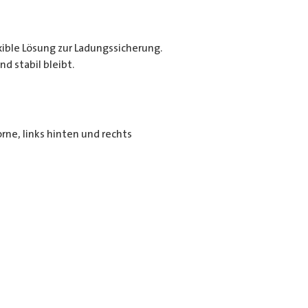
exible Lösung zur Ladungssicherung.
d stabil bleibt.
rne, links hinten und rechts