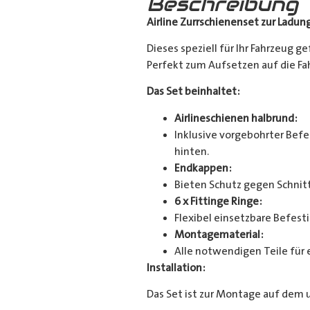
Beschreibung
Airline Zurrschienenset zur Ladun
Dieses speziell für Ihr Fahrzeug g
Perfekt zum Aufsetzen auf die Fahr
Das Set beinhaltet:
Airlineschienen halbrund:
Inklusive vorgebohrter Befes
hinten.
Endkappen:
Bieten Schutz gegen Schnitt
6 x Fittinge Ringe:
Flexibel einsetzbare Befes
Montagematerial:
Alle notwendigen Teile für 
Installation:
Das Set ist zur Montage auf dem