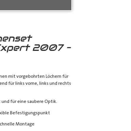
nenset
xpert 2007 –
nen mit vorgebohrten Löchern für
end für links vorne, links und rechts
nd für eine saubere Optik.
exible Befestigungspunkt
chnelle Montage