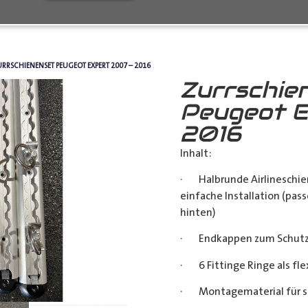
URRSCHIENENSET PEUGEOT EXPERT 2007 – 2016
Zurrschie
Peugeot E
2016
Inhalt:
· Halbrunde Airlineschie
einfache Installation (pass
hinten)
· Endkappen zum Schutz u
· 6 Fittinge Ringe als fl
· Montagematerial für s