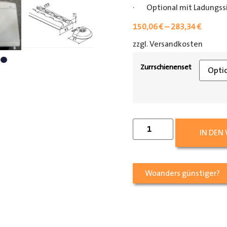
· Optional mit Ladungss
150,06
€
–
283,34
€
zzgl. Versandkosten
[shipp
Zurrschienenset
IN DEN
Woanders günstiger?