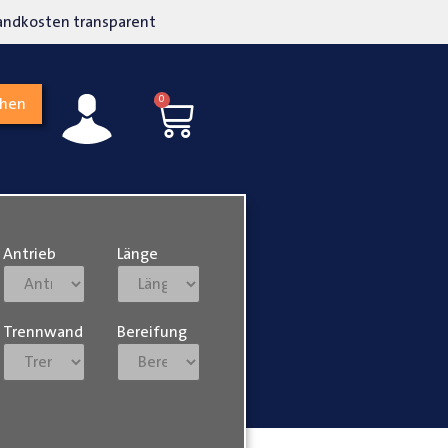
kosten transparent
Hohe Kundenzufriedenh
0
chen
Antrieb
Länge
Trennwand
Bereifung