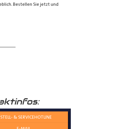
lich. Bestellen Sie jetzt und
______
aktinfos:
 verständlich erklärt.
STELL- & SERVICEHOTLINE
E-MAIL