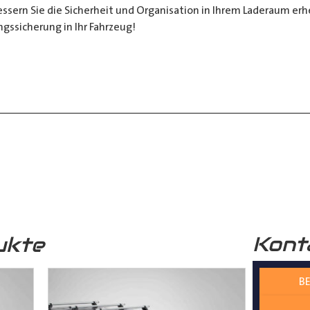
sern Sie die Sicherheit und Organisation in Ihrem Laderaum erheb
ngssicherung in Ihr Fahrzeug!
__________________________________________________
 zur Verfügung.
nter
shop@der-ausbauer.de
oder rufen Sie uns direkt an
Kont
ukte
nd Tipps finden Sie auch auf unserem
YouTube Kanal
einfach und
BE