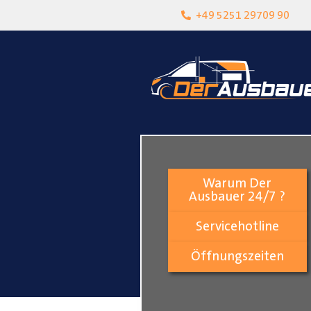
heit
Lokalgeschäft in Paderborn
+49 5251 29709 90
Warum Der
Ausbauer 24/7 ?
Servicehotline
Öffnungszeiten