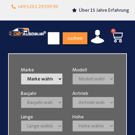
Lokalgeschäft in
+49 5251 29709 90
Über 15 Jahre Erfahrung
Paderborn
0
suchen
Marke
Modell
Baujahr
Antrieb
Länge
Höhe