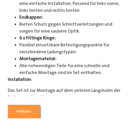
eine einfache Installation. Passend für links vorne,
links hinten und rechts hinten.
Endkappen:
Bieten Schutz gegen Schnittverletzungen und
sorgen für eine saubere Optik.
6 x Fittinge Ringe:
Flexibel einsetzbare Befestigungspunkte für
verschiedene Ladungstypen.
Montagematerial:
Alle notwendigen Teile für eine schnelle und
einfache Montage sind im Set enthalten.
Installation:
Das Set ist zur Montage auf dem unteren Längsholm der
Seitenwand bestimmt.
Mit diesem Zurrschienenset verbessern Sie die
Mehr
Sicherheit und Organisation in Ihrem Laderaum
erheblich. Bestellen Sie jetzt und sorgen Sie für eine