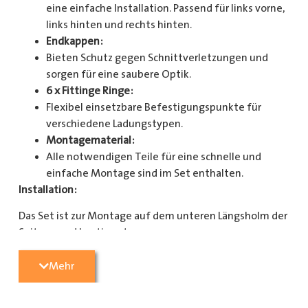
eine einfache Installation. Passend für links vorne,
links hinten und rechts hinten.
Endkappen:
Bieten Schutz gegen Schnittverletzungen und
sorgen für eine saubere Optik.
6 x Fittinge Ringe:
Flexibel einsetzbare Befestigungspunkte für
verschiedene Ladungstypen.
Montagematerial:
Alle notwendigen Teile für eine schnelle und
einfache Montage sind im Set enthalten.
Installation:
Das Set ist zur Montage auf dem unteren Längsholm der
Seitenwand bestimmt.
Mit diesem Zurrschienenset verbessern Sie die
Mehr
Sicherheit und Organisation in Ihrem Laderaum
erheblich. Bestellen Sie jetzt und sorgen Sie für eine