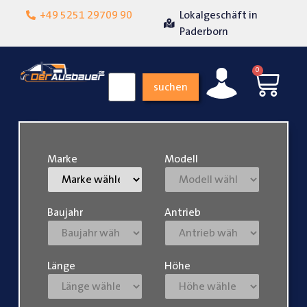
+49 5251 29709 90
Lokalgeschäft in
Über 15 Jahr
iedenheit
Paderborn
0
suchen
Marke
Modell
Baujahr
Antrieb
Länge
Höhe