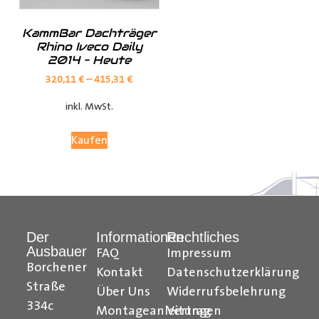
KammBar Dachträger
Rhino Iveco Daily
2014 – Heute
320,11
€
–
415,31
€
inkl. MwSt.
Kaufen
Der
Informationen
Rechtliches
Ausbauer
FAQ
Impressum
Borchener
Kontakt
Datenschutzerklärung
Straße
Über Uns
Widerrufsbelehrung
334c
Montageanleitungen
Vertrag