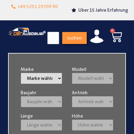
Lokalgeschäft in
+49 5251 29709 90
Über 15 Jahre Erfahrung
Paderborn
0
suchen
Marke
Modell
Baujahr
Antrieb
Länge
Höhe