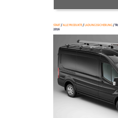
START
/
ALLE PRODUKTE
/
LADUNGSSICHERUNG
/ T
2016