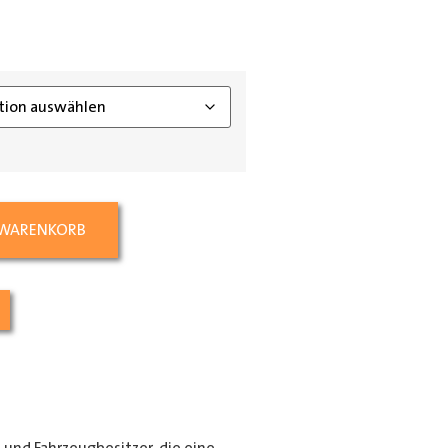
ing_class]
 WARENKORB
e und Fahrzeugbesitzer, die eine