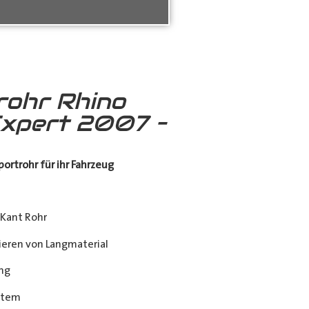
rohr Rhino
xpert 2007 –
ortrohr für ihr Fahrzeug
Kant Rohr
eren von Langmaterial
ng
stem