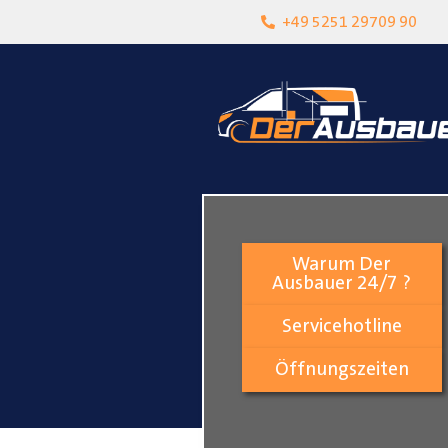
heit
Lokalgeschäft in Paderborn
+49 5251 29709 90
Warum Der
Ausbauer 24/7 ?
Servicehotline
Öffnungszeiten