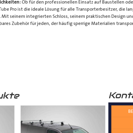
chkeiten:
Ob für den professionellen Einsatz auf Baustellen ode
be Pro ist die ideale Lösung für alle Transporterbesitzer, die l
. Mit seinem integrierten Schloss, seinem praktischen Design u
bares Zubehör für jeden, der häufig sperrige Materialien transpor
t und Bequemlichkeit Ihres Transports von langen Gegenständen m
n Design, seinem integrierten Schloss und seiner vielseitigen A
ferrohren, Kunststoffrohren, Leitungen, Holzlatten und vielem 
__________________________________________________
 zur Verfügung.
Kont
ukte
BE
nter
shop@der-ausbauer.de
oder rufen Sie uns direkt an