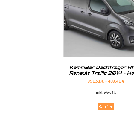
Hilfreiche Montageanleitungen u
Ihr Team von
Der Ausbauer
__________________________
Formularbeginn
KammBar Dachträger Rh
Renault Trafic 2014 – H
391,51
€
–
403,41
€
inkl. MwSt.
Kaufen