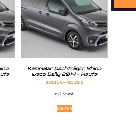
nd Tipps finden Sie auch auf unserem
YouTube Kanal
einfach und
__________________________________________________
ino
KammBar Dachträger Rhino
eute
Iveco Daily 2014 – Heute
320,11
€
–
415,31
€
inkl. MwSt.
Kaufen