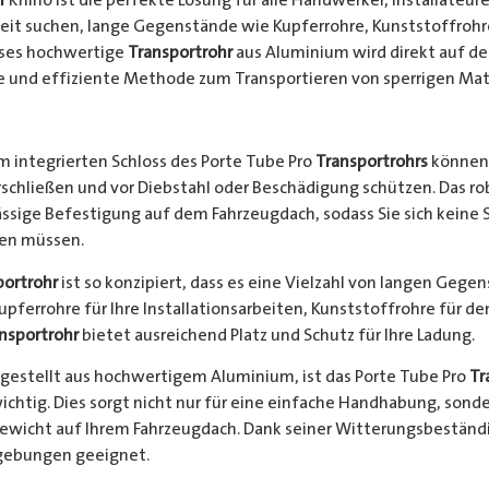
keit suchen, lange Gegenstände wie Kupferrohre, Kunststoffrohr
ieses hochwertige
Transportrohr
aus Aluminium wird direkt auf d
e und effiziente Methode zum Transportieren von sperrigen Mate
 integrierten Schloss des Porte Tube Pro
Transportrohrs
können 
rschließen und vor Diebstahl oder Beschädigung schützen. Das 
ssige Befestigung auf dem Fahrzeugdach, sodass Sie sich keine 
hen müssen.
portrohr
ist so konzipiert, dass es eine Vielzahl von langen Gege
Kupferrohre für Ihre Installationsarbeiten, Kunststoffrohre für d
nsportrohr
bietet ausreichend Platz und Schutz für Ihre Ladung.
gestellt aus hochwertigem Aluminium, ist das Porte Tube Pro
Tr
ichtig. Dies sorgt nicht nur für eine einfache Handhabung, sond
Gewicht auf Ihrem Fahrzeugdach. Dank seiner Witterungsbeständi
gebungen geeignet.