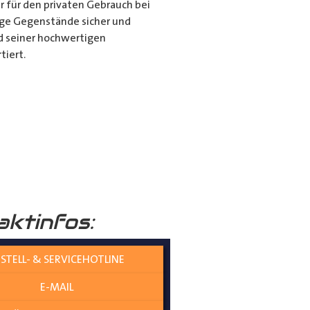
r für den privaten Gebrauch bei
ange Gegenstände sicher und
nd seiner hochwertigen
tiert.
it dem Porte Tube Pro
nwendung ist es die ultimative
mehr auf dem Dach Ihres
______
aktinfos:
STELL- & SERVICEHOTLINE
E-MAIL