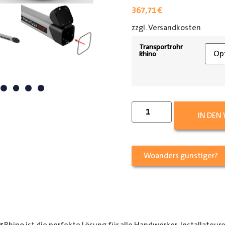
367,71
€
zzgl. Versandkosten
[shipp
Transportrohr
Rhino
IN DEN
Woanders günstiger?
r
Rhino ist die perfekte Lösung für alle Handwerker, Installateur