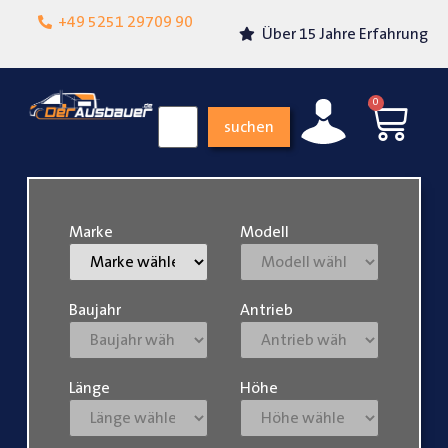
Lokalgeschäft in
+49 5251 29709 90
Über 15 Jahre Erfahrung
Paderborn
0
suchen
Marke
Modell
Baujahr
Antrieb
Länge
Höhe