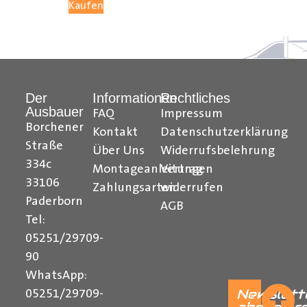
Kaufen
05251 29 70 9-90.
Hilfreiche Montageanleitungen und Tipps finden Sie
auch auf unserem
YouTube Kanal
einfach und
Der
Informationen
Rechtliches
verständlich erklärt.
Ausbauer
FAQ
Impressum
Borchener
Ihr Team von
Der Ausbauer
Kontakt
Datenschutzerklärung
Straße
Über Uns
Widerrufsbelehrung
______________________________________________
334c
Montageanleitungen
Vertrag
Formularbeginn
33106
Zahlungsarten
widerrufen
Paderborn
AGB
Tel:
05251/29709-
90
WhatsApp:
Newslett
05251/29709-