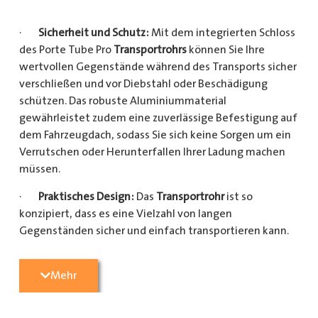
·
Sicherheit und Schutz:
Mit dem integrierten Schloss
des Porte Tube Pro
Transportrohrs
können Sie Ihre
wertvollen Gegenstände während des Transports sicher
verschließen und vor Diebstahl oder Beschädigung
schützen. Das robuste Aluminiummaterial
gewährleistet zudem eine zuverlässige Befestigung auf
dem Fahrzeugdach, sodass Sie sich keine Sorgen um ein
Verrutschen oder Herunterfallen Ihrer Ladung machen
müssen.
·
Praktisches Design:
Das
Transportrohr
ist so
konzipiert, dass es eine Vielzahl von langen
Gegenständen sicher und einfach transportieren kann.
Egal, ob Sie Kupferrohre für Ihre Installationsarbeiten,
Kunststoffrohre für den Sanitärbereich oder Holzlatten
Mehr
für den Bau benötigen, dieses
Transportrohr
bietet
ausreichend Platz und Schutz für Ihre Ladung.