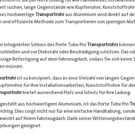
keit suchen, lange Gegenstände wie Kupferrohre, Kunststoffrohr
ieses hochwertige
Transportrohr
aus Aluminium wird direkt auf d
e und effiziente Methode zum Transportieren von sperrigen Mate
 integrierten Schloss des Porte Tube Pro
Transportrohrs
können 
rschließen und vor Diebstahl oder Beschädigung schützen. Das 
ssige Befestigung auf dem Fahrzeugdach, sodass Sie sich keine 
hen müssen.
portrohr
ist so konzipiert, dass es eine Vielzahl von langen Gege
Kupferrohre für Ihre Installationsarbeiten, Kunststoffrohre für d
nsportrohr
bietet ausreichend Platz und Schutz für Ihre Ladung.
gestellt aus hochwertigem Aluminium, ist das Porte Tube Pro
Tr
ichtig. Dies sorgt nicht nur für eine einfache Handhabung, sond
Gewicht auf Ihrem Fahrzeugdach. Dank seiner Witterungsbeständi
gebungen geeignet.