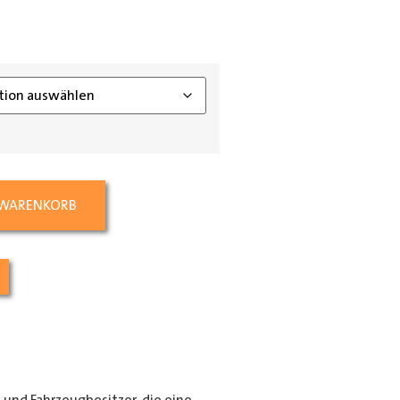
ing_class]
 WARENKORB
e und Fahrzeugbesitzer, die eine