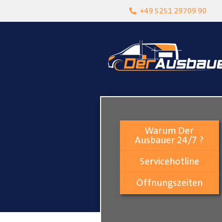
heit
Lokalgeschäft in Paderborn
+49 5251 29709 90
Warum Der
Ausbauer 24/7 ?
Servicehotline
Öffnungszeiten