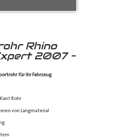
rohr Rhino
xpert 2007 –
ortrohr für ihr Fahrzeug
Kant Rohr
eren von Langmaterial
ng
stem