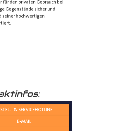
r für den privaten Gebrauch bei
ange Gegenstände sicher und
nd seiner hochwertigen
tiert.
it dem Porte Tube Pro
nwendung ist es die ultimative
mehr auf dem Dach Ihres
______
aktinfos:
STELL- & SERVICEHOTLINE
E-MAIL