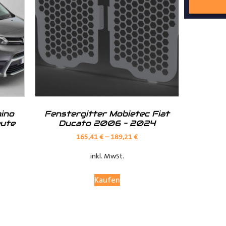
nd Tipps finden Sie auch auf unserem
YouTube Kanal
einfach und
__________________________________________________
ino
Fenstergitter Mobietec Fiat
eute
Ducato 2006 – 2024
165,41
€
–
189,21
€
inkl. MwSt.
Kaufen