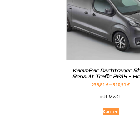
Hilfreiche Montageanleitungen u
Ihr Team von
Der Ausbauer
__________________________
Formularbeginn
KammBar Dachträger Rh
Renault Trafic 2014 – H
236,81
€
–
510,51
€
inkl. MwSt.
Kaufen