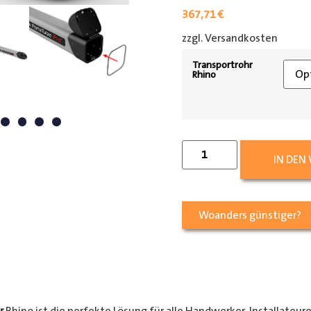
367,71
€
zzgl. Versandkosten
[shipp
Transportrohr
Rhino
IN DEN
Woanders günstiger?
r
Rhino ist die perfekte Lösung für alle Handwerker, Installateur