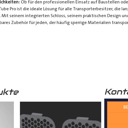
chkeiten:
Ob für den professionellen Einsatz auf Baustellen ode
be Pro ist die ideale Lösung für alle Transporterbesitzer, die l
. Mit seinem integrierten Schloss, seinem praktischen Design u
bares Zubehör für jeden, der häufig sperrige Materialien transpor
t und Bequemlichkeit Ihres Transports von langen Gegenständen m
n Design, seinem integrierten Schloss und seiner vielseitigen A
ferrohren, Kunststoffrohren, Leitungen, Holzlatten und vielem 
__________________________________________________
 zur Verfügung.
Kont
ukte
BE
nter
shop@der-ausbauer.de
oder rufen Sie uns direkt an