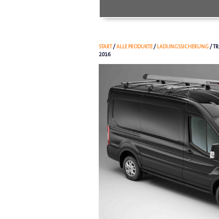
START
/
ALLE PRODUKTE
/
LADUNGSSICHERUNG
/ T
2016