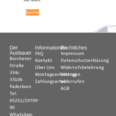
inkl. MwSt.
05251 29 70 9-90.
Kaufen
Hilfreiche Montageanleitungen und Tipps finden Sie
auch auf unserem
YouTube Kanal
einfach und
verständlich erklärt.
Der
Informationen
Rechtliches
Ihr Team von
Der Ausbauer
Ausbauer
FAQ
Impressum
______________________________________________
Borchener
Kontakt
Datenschutzerklärung
Straße
Über Uns
Widerrufsbelehrung
Formularbeginn
334c
Montageanleitungen
Vertrag
33106
Zahlungsarten
widerrufen
Paderborn
AGB
Tel:
05251/29709-
90
WhatsApp: