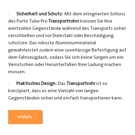
·
Sicherheit und Schutz:
Mit dem integrierten Schloss
des Porte Tube Pro
Transportrohrs
können Sie Ihre
wertvollen Gegenstände während des Transports sicher
verschließen und vor Diebstahl oder Beschädigung
schützen. Das robuste Aluminiummaterial
gewährleistet zudem eine zuverlässige Befestigung auf
dem Fahrzeugdach, sodass Sie sich keine Sorgen um ein
Verrutschen oder Herunterfallen Ihrer Ladung machen
müssen.
·
Praktisches Design:
Das
Transportrohr
ist so
konzipiert, dass es eine Vielzahl von langen
Gegenständen sicher und einfach transportieren kann.
Egal, ob Sie Kupferrohre für Ihre Installationsarbeiten,
Kunststoffrohre für den Sanitärbereich oder Holzlatten
Mehr
für den Bau benötigen, dieses
Transportrohr
bietet
ausreichend Platz und Schutz für Ihre Ladung.