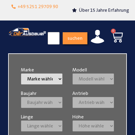
Lokalgeschäft in
+49 5251 29709 90
Über 15 Jahre Erfahrung
Paderborn
0
suchen
Marke
Modell
Baujahr
Antrieb
Länge
Höhe