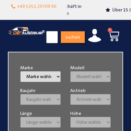
Lokalgeschäft in
+49 5251 29709 90
Über 15 Jahre Erfahrung
Paderborn
0
suchen
Marke
Modell
Baujahr
Antrieb
Länge
Höhe