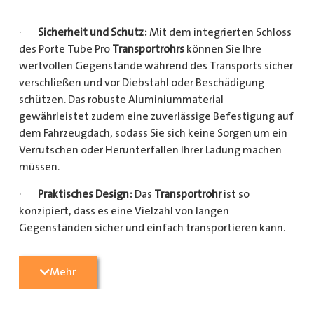
·
Sicherheit und Schutz:
Mit dem integrierten Schloss
des Porte Tube Pro
Transportrohrs
können Sie Ihre
wertvollen Gegenstände während des Transports sicher
verschließen und vor Diebstahl oder Beschädigung
schützen. Das robuste Aluminiummaterial
gewährleistet zudem eine zuverlässige Befestigung auf
dem Fahrzeugdach, sodass Sie sich keine Sorgen um ein
Verrutschen oder Herunterfallen Ihrer Ladung machen
müssen.
·
Praktisches Design:
Das
Transportrohr
ist so
konzipiert, dass es eine Vielzahl von langen
Gegenständen sicher und einfach transportieren kann.
Egal, ob Sie Kupferrohre für Ihre Installationsarbeiten,
Kunststoffrohre für den Sanitärbereich oder Holzlatten
Mehr
für den Bau benötigen, dieses
Transportrohr
bietet
ausreichend Platz und Schutz für Ihre Ladung.