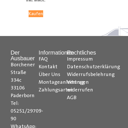
inkl. MwSt.
05251 29 70 9-90.
Kaufen
Hilfreiche Montageanleitungen und Tipps finden Sie
auch auf unserem
YouTube Kanal
einfach und
verständlich erklärt.
Der
Informationen
Rechtliches
Ihr Team von
Der Ausbauer
Ausbauer
FAQ
Impressum
______________________________________________
Borchener
Kontakt
Datenschutzerklärung
Straße
Über Uns
Widerrufsbelehrung
Formularbeginn
334c
Montageanleitungen
Vertrag
33106
Zahlungsarten
widerrufen
Paderborn
AGB
Tel:
05251/29709-
90
WhatsApp: