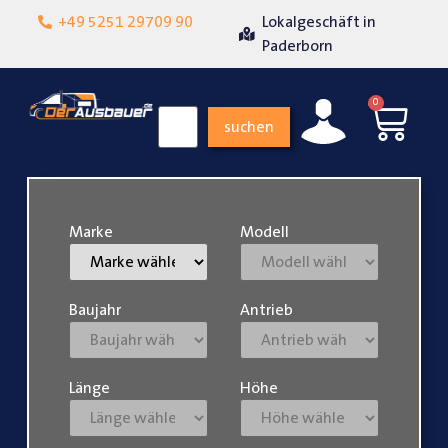
+49 5251 29709 90
Lokalgeschäft in
Über 15 Jah
friedenheit
Paderborn
0
suchen
Marke
Modell
Baujahr
Antrieb
Länge
Höhe