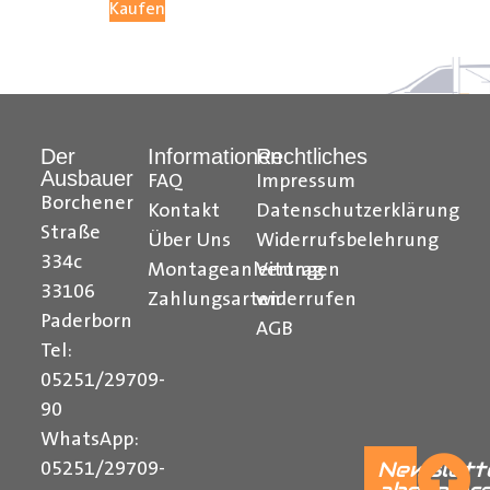
Kaufen
05251 29 70 9-90.
Hilfreiche Montageanleitungen und Tipps finden Sie
auch auf unserem
YouTube Kanal
einfach und
Der
Informationen
Rechtliches
verständlich erklärt.
Ausbauer
FAQ
Impressum
Borchener
Ihr Team von
Der Ausbauer
Kontakt
Datenschutzerklärung
Straße
Über Uns
Widerrufsbelehrung
______________________________________________
334c
Montageanleitungen
Vertrag
Formularbeginn
33106
Zahlungsarten
widerrufen
Paderborn
AGB
Tel:
05251/29709-
90
WhatsApp:
Newslett
05251/29709-