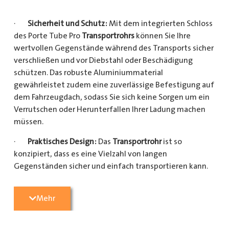
·
Sicherheit und Schutz:
Mit dem integrierten Schloss
des Porte Tube Pro
Transportrohrs
können Sie Ihre
wertvollen Gegenstände während des Transports sicher
verschließen und vor Diebstahl oder Beschädigung
schützen. Das robuste Aluminiummaterial
gewährleistet zudem eine zuverlässige Befestigung auf
dem Fahrzeugdach, sodass Sie sich keine Sorgen um ein
Verrutschen oder Herunterfallen Ihrer Ladung machen
müssen.
·
Praktisches Design:
Das
Transportrohr
ist so
konzipiert, dass es eine Vielzahl von langen
Gegenständen sicher und einfach transportieren kann.
Egal, ob Sie Kupferrohre für Ihre Installationsarbeiten,
Kunststoffrohre für den Sanitärbereich oder Holzlatten
Mehr
für den Bau benötigen, dieses
Transportrohr
bietet
ausreichend Platz und Schutz für Ihre Ladung.