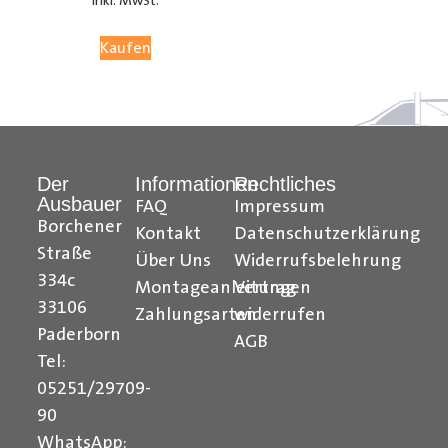
inkl. MwSt.
05251 29 70 9-90.
Kaufen
Hilfreiche Montageanleitungen und Tipps finden Sie
auch auf unserem
YouTube Kanal
einfach und
verständlich erklärt.
Der
Informationen
Rechtliches
Ihr Team von
Der Ausbauer
Ausbauer
FAQ
Impressum
______________________________________________
Borchener
Kontakt
Datenschutzerklärung
Straße
Über Uns
Widerrufsbelehrung
Formularbeginn
334c
Montageanleitungen
Vertrag
33106
Zahlungsarten
widerrufen
Paderborn
AGB
Tel:
05251/29709-
90
WhatsApp: