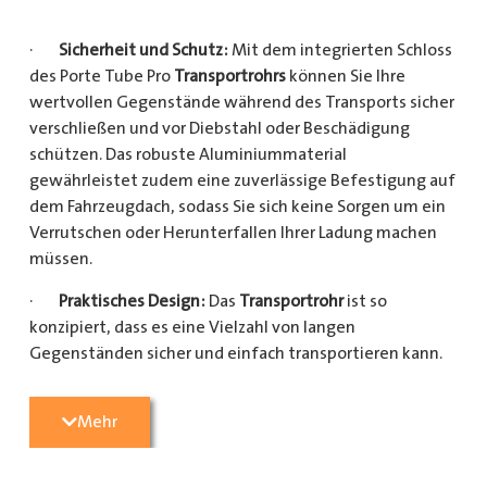
·
Sicherheit und Schutz:
Mit dem integrierten Schloss
des Porte Tube Pro
Transportrohrs
können Sie Ihre
wertvollen Gegenstände während des Transports sicher
verschließen und vor Diebstahl oder Beschädigung
schützen. Das robuste Aluminiummaterial
gewährleistet zudem eine zuverlässige Befestigung auf
dem Fahrzeugdach, sodass Sie sich keine Sorgen um ein
Verrutschen oder Herunterfallen Ihrer Ladung machen
müssen.
·
Praktisches Design:
Das
Transportrohr
ist so
konzipiert, dass es eine Vielzahl von langen
Gegenständen sicher und einfach transportieren kann.
Egal, ob Sie Kupferrohre für Ihre Installationsarbeiten,
Kunststoffrohre für den Sanitärbereich oder Holzlatten
Mehr
für den Bau benötigen, dieses
Transportrohr
bietet
ausreichend Platz und Schutz für Ihre Ladung.