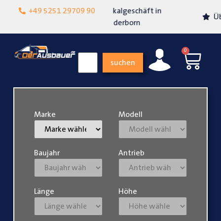
Lokalgeschäft in
+49 5251 29709 90
Über 15 Jahre Erfahrung
Paderborn
0
suchen
Marke
Modell
Baujahr
Antrieb
Länge
Höhe