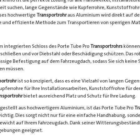
keit suchen, lange Gegenstände wie Kupferrohre, Kunststoffrohr
ieses hochwertige
Transportrohr
aus Aluminium wird direkt auf d
e und effiziente Methode zum Transportieren von sperrigen Mate
 integrierten Schloss des Porte Tube Pro
Transportrohrs
können 
rschließen und vor Diebstahl oder Beschädigung schützen. Das 
ssige Befestigung auf dem Fahrzeugdach, sodass Sie sich keine 
hen müssen.
portrohr
ist so konzipiert, dass es eine Vielzahl von langen Gege
Kupferrohre für Ihre Installationsarbeiten, Kunststoffrohre für d
nsportrohr
bietet ausreichend Platz und Schutz für Ihre Ladung.
gestellt aus hochwertigem Aluminium, ist das Porte Tube Pro
Tr
ichtig. Dies sorgt nicht nur für eine einfache Handhabung, sond
Gewicht auf Ihrem Fahrzeugdach. Dank seiner Witterungsbeständi
gebungen geeignet.