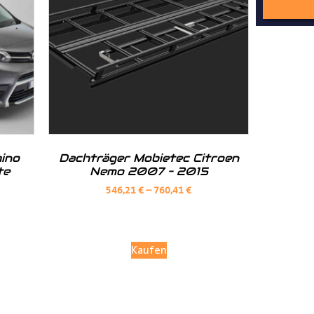
nd Tipps finden Sie auch auf unserem
YouTube Kanal
einfach und
__________________________________________________
ino
Dachträger Mobietec Citroen
te
Nemo 2007 – 2015
546,21
€
–
760,41
€
Kaufen