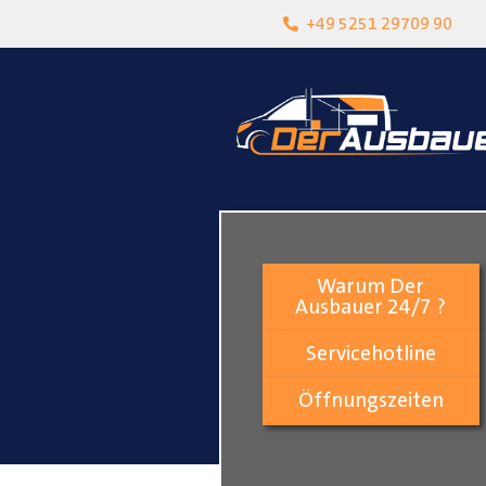
heit
Lokalgeschäft in Paderborn
+49 5251 29709 90
Warum Der
Ausbauer 24/7 ?
Servicehotline
Öffnungszeiten