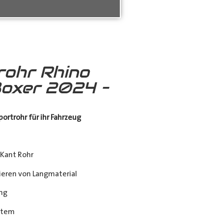
rohr Rhino
oxer 2024 –
ortrohr für ihr Fahrzeug
Kant Rohr
eren von Langmaterial
ng
stem