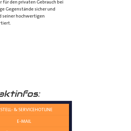
r für den privaten Gebrauch bei
ange Gegenstände sicher und
nd seiner hochwertigen
tiert.
it dem Porte Tube Pro
nwendung ist es die ultimative
mehr auf dem Dach Ihres
______
aktinfos:
STELL- & SERVICEHOTLINE
E-MAIL