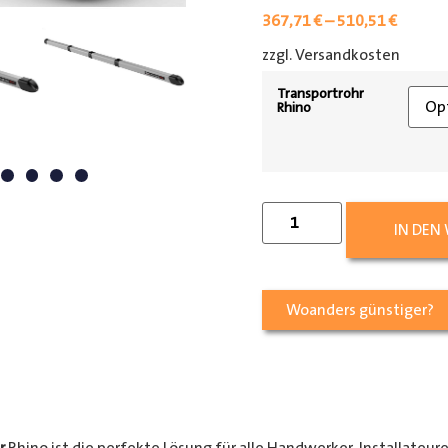
367,71
€
–
510,51
€
zzgl. Versandkosten
[shipp
Transportrohr
Rhino
IN DEN
Woanders günstiger?
r
Rhino ist die perfekte Lösung für alle Handwerker, Installateur