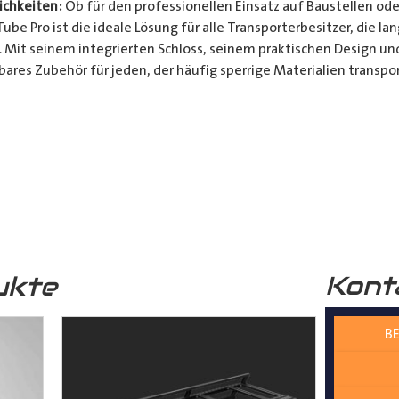
chkeiten:
Ob für den professionellen Einsatz auf Baustellen ode
be Pro ist die ideale Lösung für alle Transporterbesitzer, die l
. Mit seinem integrierten Schloss, seinem praktischen Design u
bares Zubehör für jeden, der häufig sperrige Materialien transpor
t und Bequemlichkeit Ihres Transports von langen Gegenständen m
n Design, seinem integrierten Schloss und seiner vielseitigen A
ferrohren, Kunststoffrohren, Leitungen, Holzlatten und vielem 
__________________________________________________
 zur Verfügung.
Kont
ukte
BE
nter
shop@der-ausbauer.de
oder rufen Sie uns direkt an