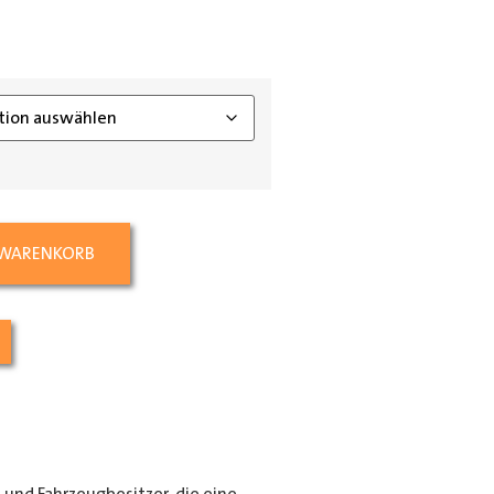
ing_class]
 WARENKORB
e und Fahrzeugbesitzer, die eine