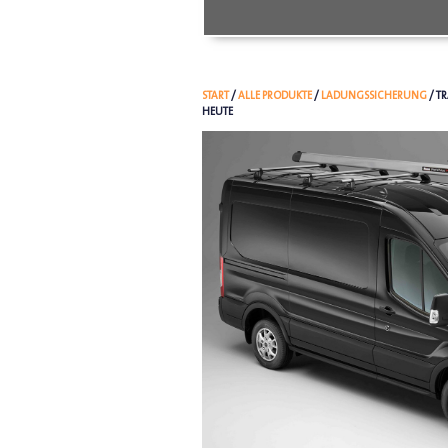
START
/
ALLE PRODUKTE
/
LADUNGSSICHERUNG
/ T
HEUTE