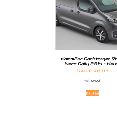
Hilfreiche Montageanleitungen u
Ihr Team von
Der Ausbauer
__________________________
Formularbeginn
KammBar Dachträger Rh
Iveco Daily 2014 – Heu
320,11
€
–
415,31
€
inkl. MwSt.
Kaufen