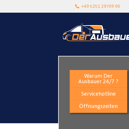
heit
Lokalgeschäft in Paderborn
+49 5251 29709 90
Warum Der
Ausbauer 24/7 ?
Servicehotline
Öffnungszeiten