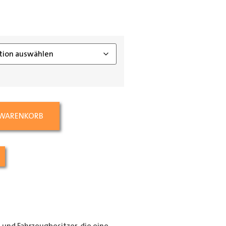
ing_class]
 WARENKORB
e und Fahrzeugbesitzer, die eine