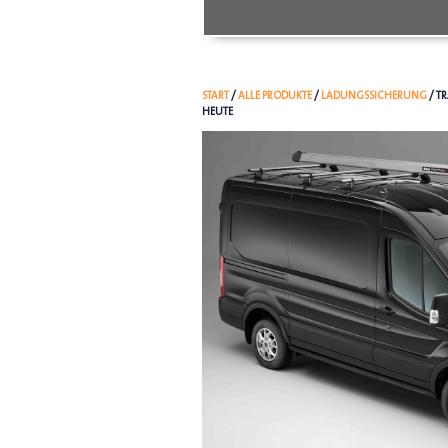
START
/
ALLE PRODUKTE
/
LADUNGSSICHERUNG
/ T
HEUTE