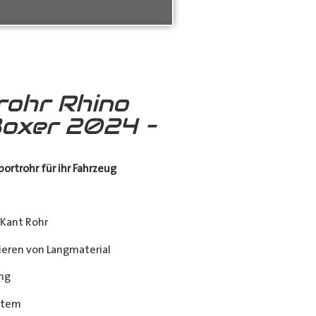
rohr Rhino
oxer 2024 –
ortrohr für ihr Fahrzeug
Kant Rohr
eren von Langmaterial
ng
stem