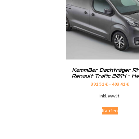
Hilfreiche Montageanleitungen u
Ihr Team von
Der Ausbauer
__________________________
Formularbeginn
KammBar Dachträger Rh
Renault Trafic 2014 – H
391,51
€
–
403,41
€
inkl. MwSt.
Kaufen