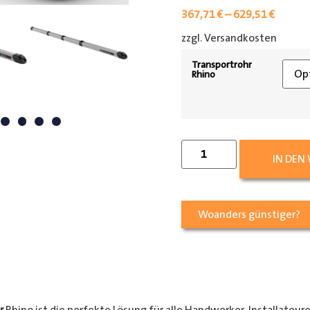
367,71
€
–
629,51
€
zzgl. Versandkosten
[shipp
Transportrohr
Rhino
IN DEN
Woanders günstiger?
r
Rhino ist die perfekte Lösung für alle Handwerker, Installateur