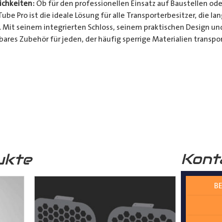
chkeiten:
Ob für den professionellen Einsatz auf Baustellen ode
be Pro ist die ideale Lösung für alle Transporterbesitzer, die l
. Mit seinem integrierten Schloss, seinem praktischen Design u
bares Zubehör für jeden, der häufig sperrige Materialien transpor
t und Bequemlichkeit Ihres Transports von langen Gegenständen m
n Design, seinem integrierten Schloss und seiner vielseitigen A
ferrohren, Kunststoffrohren, Leitungen, Holzlatten und vielem 
__________________________________________________
 zur Verfügung.
Kont
ukte
BE
nter
shop@der-ausbauer.de
oder rufen Sie uns direkt an