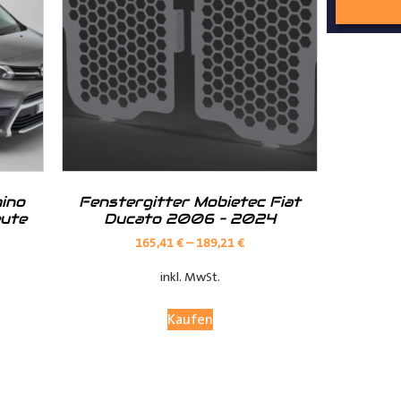
nd Tipps finden Sie auch auf unserem
YouTube Kanal
einfach und
__________________________________________________
ino
Fenstergitter Mobietec Fiat
eute
Ducato 2006 – 2024
165,41
€
–
189,21
€
inkl. MwSt.
Kaufen