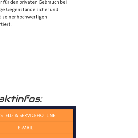
r für den privaten Gebrauch bei
ange Gegenstände sicher und
nd seiner hochwertigen
tiert.
it dem Porte Tube Pro
nwendung ist es die ultimative
mehr auf dem Dach Ihres
______
aktinfos:
STELL- & SERVICEHOTLINE
E-MAIL