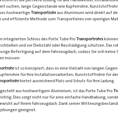
keit suchen, lange Gegenstände wie Kupferrohre, Kunststoffrohr
ieses hochwertige
Transportrohr
aus Aluminium wird direkt auf d
e und effiziente Methode zum Transportieren von sperrigen Mate
 integrierten Schloss des Porte Tube Pro
Transportrohrs
können 
rschließen und vor Diebstahl oder Beschädigung schützen. Das 
ssige Befestigung auf dem Fahrzeugdach, sodass Sie sich keine 
hen müssen.
portrohr
ist so konzipiert, dass es eine Vielzahl von langen Gege
Kupferrohre für Ihre Installationsarbeiten, Kunststoffrohre für d
nsportrohr
bietet ausreichend Platz und Schutz für Ihre Ladung.
gestellt aus hochwertigem Aluminium, ist das Porte Tube Pro
Tr
ichtig. Dies sorgt nicht nur für eine einfache Handhabung, sond
Gewicht auf Ihrem Fahrzeugdach. Dank seiner Witterungsbeständi
gebungen geeignet.