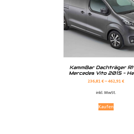
Hilfreiche Montageanleitungen u
Ihr Team von
Der Ausbauer
__________________________
Formularbeginn
KammBar Dachträger Rh
Mercedes Vito 2015 – H
236,81
€
–
462,91
€
inkl. MwSt.
Kaufen