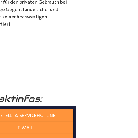
r für den privaten Gebrauch bei
ange Gegenstände sicher und
nd seiner hochwertigen
tiert.
it dem Porte Tube Pro
nwendung ist es die ultimative
mehr auf dem Dach Ihres
______
aktinfos:
STELL- & SERVICEHOTLINE
E-MAIL