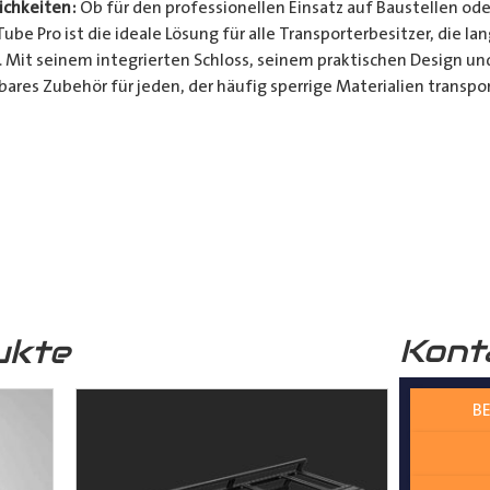
chkeiten:
Ob für den professionellen Einsatz auf Baustellen ode
be Pro ist die ideale Lösung für alle Transporterbesitzer, die l
. Mit seinem integrierten Schloss, seinem praktischen Design u
bares Zubehör für jeden, der häufig sperrige Materialien transpor
t und Bequemlichkeit Ihres Transports von langen Gegenständen m
n Design, seinem integrierten Schloss und seiner vielseitigen A
ferrohren, Kunststoffrohren, Leitungen, Holzlatten und vielem 
__________________________________________________
 zur Verfügung.
Kont
ukte
BE
nter
shop@der-ausbauer.de
oder rufen Sie uns direkt an