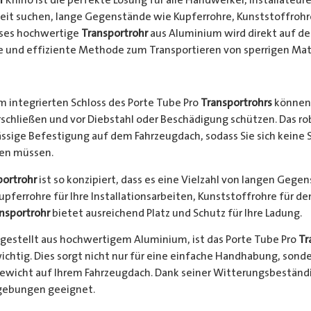
keit suchen, lange Gegenstände wie Kupferrohre, Kunststoffrohr
ieses hochwertige
Transportrohr
aus Aluminium wird direkt auf d
e und effiziente Methode zum Transportieren von sperrigen Mate
 integrierten Schloss des Porte Tube Pro
Transportrohrs
können 
rschließen und vor Diebstahl oder Beschädigung schützen. Das 
ssige Befestigung auf dem Fahrzeugdach, sodass Sie sich keine 
hen müssen.
portrohr
ist so konzipiert, dass es eine Vielzahl von langen Gege
Kupferrohre für Ihre Installationsarbeiten, Kunststoffrohre für d
nsportrohr
bietet ausreichend Platz und Schutz für Ihre Ladung.
gestellt aus hochwertigem Aluminium, ist das Porte Tube Pro
Tr
ichtig. Dies sorgt nicht nur für eine einfache Handhabung, sond
Gewicht auf Ihrem Fahrzeugdach. Dank seiner Witterungsbeständi
gebungen geeignet.