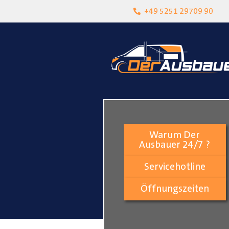
heit
Lokalgeschäft in Paderborn
+49 5251 29709 90
Warum Der
Ausbauer 24/7 ?
Servicehotline
Öffnungszeiten