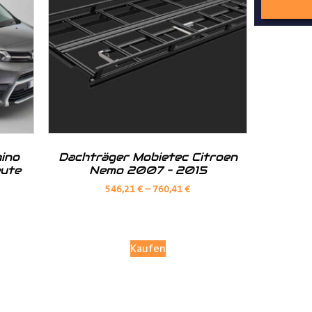
nd Tipps finden Sie auch auf unserem
YouTube Kanal
einfach und
__________________________________________________
ino
Dachträger Mobietec Citroen
eute
Nemo 2007 – 2015
546,21
€
–
760,41
€
Kaufen