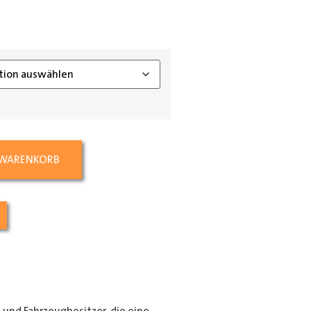
ing_class]
 WARENKORB
e und Fahrzeugbesitzer, die eine