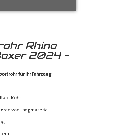
rohr Rhino
oxer 2024 –
ortrohr für ihr Fahrzeug
Kant Rohr
eren von Langmaterial
ng
stem