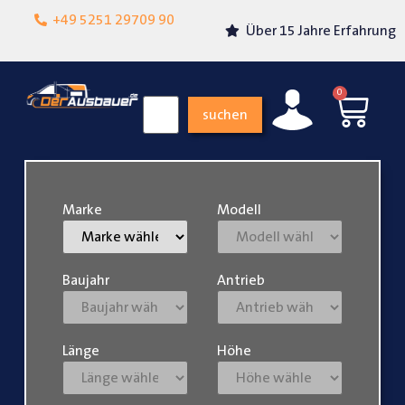
Lokalgeschäft in
+49 5251 29709 90
Über 15 Jahre Erfahrung
Paderborn
0
suchen
Marke
Modell
Baujahr
Antrieb
Länge
Höhe