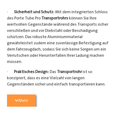
·
Sicherheit und Schutz:
Mit dem integrierten Schloss
des Porte Tube Pro
Transportrohrs
können Sie Ihre
wertvollen Gegenstände während des Transports sicher
verschließen und vor Diebstahl oder Beschädigung
schützen. Das robuste Aluminiummaterial
gewährleistet zudem eine zuverlässige Befestigung auf
dem Fahrzeugdach, sodass Sie sich keine Sorgen um ein
Verrutschen oder Herunterfallen Ihrer Ladung machen
müssen.
·
Praktisches Design:
Das
Transportrohr
ist so
konzipiert, dass es eine Vielzahl von langen
Gegenständen sicher und einfach transportieren kann.
Egal, ob Sie Kupferrohre für Ihre Installationsarbeiten,
Kunststoffrohre für den Sanitärbereich oder Holzlatten
Mehr
für den Bau benötigen, dieses
Transportrohr
bietet
ausreichend Platz und Schutz für Ihre Ladung.