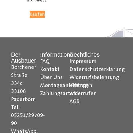
inkl. MwSt.
05251 29 70 9-90.
Kaufen
Hilfreiche Montageanleitungen und Tipps finden Sie
auch auf unserem
YouTube Kanal
einfach und
verständlich erklärt.
Der
Informationen
Rechtliches
Ihr Team von
Der Ausbauer
Ausbauer
FAQ
Impressum
______________________________________________
Borchener
Kontakt
Datenschutzerklärung
Straße
Über Uns
Widerrufsbelehrung
Formularbeginn
334c
Montageanleitungen
Vertrag
33106
Zahlungsarten
widerrufen
Paderborn
AGB
Tel:
05251/29709-
90
WhatsApp: