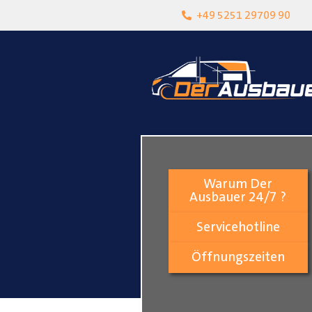
heit
Lokalgeschäft in Paderborn
+49 5251 29709 90
Warum Der
Ausbauer 24/7 ?
Servicehotline
Öffnungszeiten