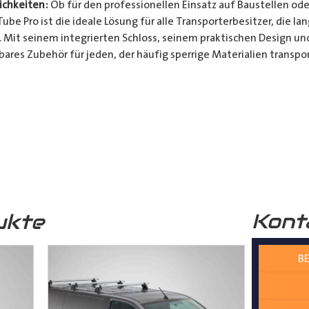
chkeiten:
Ob für den professionellen Einsatz auf Baustellen ode
be Pro ist die ideale Lösung für alle Transporterbesitzer, die l
. Mit seinem integrierten Schloss, seinem praktischen Design u
bares Zubehör für jeden, der häufig sperrige Materialien transpor
t und Bequemlichkeit Ihres Transports von langen Gegenständen m
n Design, seinem integrierten Schloss und seiner vielseitigen A
ferrohren, Kunststoffrohren, Leitungen, Holzlatten und vielem 
__________________________________________________
 zur Verfügung.
Kont
ukte
BE
nter
shop@der-ausbauer.de
oder rufen Sie uns direkt an