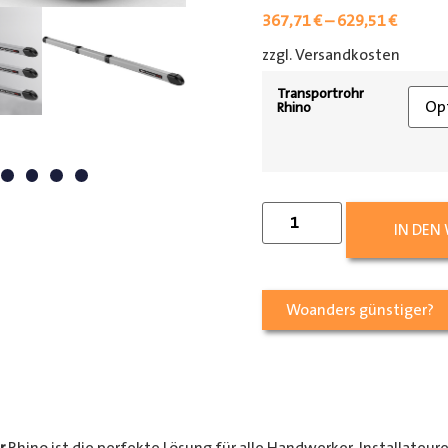
367,71
€
–
629,51
€
zzgl. Versandkosten
[shipp
Transportrohr
Rhino
IN DEN
Woanders günstiger?
r
Rhino ist die perfekte Lösung für alle Handwerker, Installateur