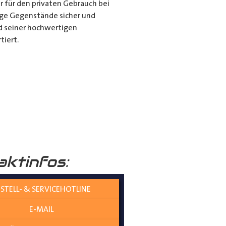
r für den privaten Gebrauch bei
ange Gegenstände sicher und
nd seiner hochwertigen
tiert.
it dem Porte Tube Pro
nwendung ist es die ultimative
mehr auf dem Dach Ihres
______
aktinfos:
STELL- & SERVICEHOTLINE
E-MAIL