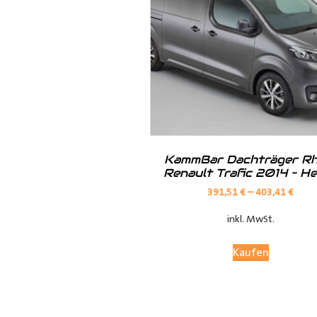
Hilfreiche Montageanleitungen u
Ihr Team von
Der Ausbauer
__________________________
Formularbeginn
KammBar Dachträger Rh
Renault Trafic 2014 – H
391,51
€
–
403,41
€
inkl. MwSt.
Kaufen