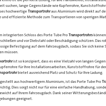
keit suchen, lange Gegenstände wie Kupferrohre, Kunststoffrohr
ieses hochwertige
Transportrohr
aus Aluminium wird direkt auf d
e und effiziente Methode zum Transportieren von sperrigen Mate
 integrierten Schloss des Porte Tube Pro
Transportrohrs
können 
rschließen und vor Diebstahl oder Beschädigung schützen. Das 
ssige Befestigung auf dem Fahrzeugdach, sodass Sie sich keine 
hen müssen.
portrohr
ist so konzipiert, dass es eine Vielzahl von langen Gege
Kupferrohre für Ihre Installationsarbeiten, Kunststoffrohre für d
nsportrohr
bietet ausreichend Platz und Schutz für Ihre Ladung.
gestellt aus hochwertigem Aluminium, ist das Porte Tube Pro
Tr
ichtig. Dies sorgt nicht nur für eine einfache Handhabung, sond
Gewicht auf Ihrem Fahrzeugdach. Dank seiner Witterungsbeständi
gebungen geeignet.