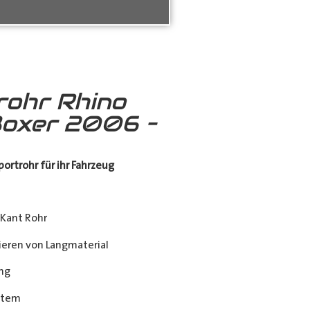
rohr Rhino
oxer 2006 –
ortrohr für ihr Fahrzeug
Kant Rohr
eren von Langmaterial
ng
stem