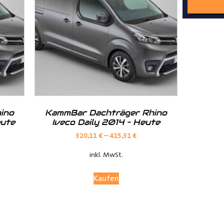
nd Tipps finden Sie auch auf unserem
YouTube Kanal
einfach und
__________________________________________________
ino
KammBar Dachträger Rhino
eute
Iveco Daily 2014 – Heute
320,11
€
–
415,31
€
inkl. MwSt.
Kaufen