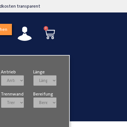
kosten transparent
Hohe Kundenzufriedenh
0
chen
Antrieb
Länge
Trennwand
Bereifung