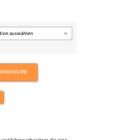
ing_class]
 WARENKORB
e und Fahrzeugbesitzer, die eine