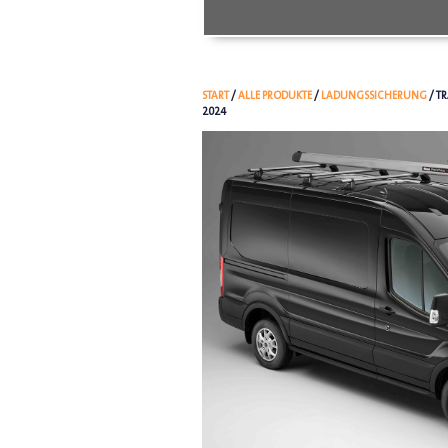
START
/
ALLE PRODUKTE
/
LADUNGSSICHERUNG
/ T
2024