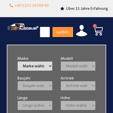
Lokalgeschäft in
+49 5251 29709 90
Über 15 Jahre Erfahrung
Paderborn
0
suchen
Marke
Modell
Baujahr
Antrieb
Länge
Höhe