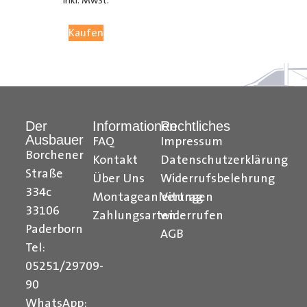
inkl. MwSt.
05251 29 70 9-90.
Kaufen
Hilfreiche Montageanleitungen und Tipps finden Sie
auch auf unserem
YouTube Kanal
einfach und
verständlich erklärt.
Der
Informationen
Rechtliches
Ihr Team von
Der Ausbauer
Ausbauer
FAQ
Impressum
______________________________________________
Borchener
Kontakt
Datenschutzerklärung
Straße
Über Uns
Widerrufsbelehrung
Formularbeginn
334c
Montageanleitungen
Vertrag
33106
Zahlungsarten
widerrufen
Paderborn
AGB
Tel:
05251/29709-
90
WhatsApp: