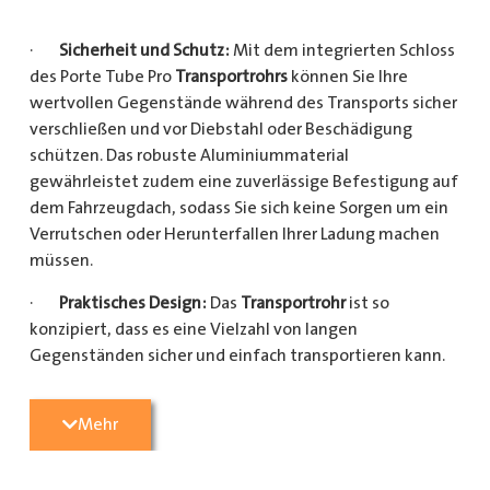
·
Sicherheit und Schutz:
Mit dem integrierten Schloss
des Porte Tube Pro
Transportrohrs
können Sie Ihre
wertvollen Gegenstände während des Transports sicher
verschließen und vor Diebstahl oder Beschädigung
schützen. Das robuste Aluminiummaterial
gewährleistet zudem eine zuverlässige Befestigung auf
dem Fahrzeugdach, sodass Sie sich keine Sorgen um ein
Verrutschen oder Herunterfallen Ihrer Ladung machen
müssen.
·
Praktisches Design:
Das
Transportrohr
ist so
konzipiert, dass es eine Vielzahl von langen
Gegenständen sicher und einfach transportieren kann.
Egal, ob Sie Kupferrohre für Ihre Installationsarbeiten,
Kunststoffrohre für den Sanitärbereich oder Holzlatten
Mehr
für den Bau benötigen, dieses
Transportrohr
bietet
ausreichend Platz und Schutz für Ihre Ladung.