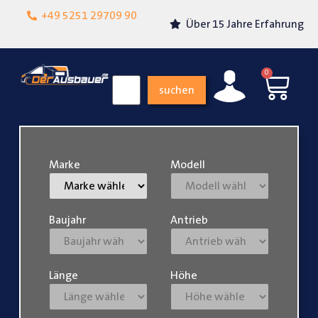
Lokalgeschäft in
+49 5251 29709 90
Über 15 Jahre Erfahrung
Paderborn
0
suchen
Marke
Modell
Baujahr
Antrieb
Länge
Höhe