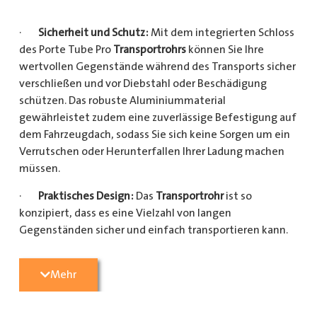
·
Sicherheit und Schutz:
Mit dem integrierten Schloss
des Porte Tube Pro
Transportrohrs
können Sie Ihre
wertvollen Gegenstände während des Transports sicher
verschließen und vor Diebstahl oder Beschädigung
schützen. Das robuste Aluminiummaterial
gewährleistet zudem eine zuverlässige Befestigung auf
dem Fahrzeugdach, sodass Sie sich keine Sorgen um ein
Verrutschen oder Herunterfallen Ihrer Ladung machen
müssen.
·
Praktisches Design:
Das
Transportrohr
ist so
konzipiert, dass es eine Vielzahl von langen
Gegenständen sicher und einfach transportieren kann.
Egal, ob Sie Kupferrohre für Ihre Installationsarbeiten,
Kunststoffrohre für den Sanitärbereich oder Holzlatten
Mehr
für den Bau benötigen, dieses
Transportrohr
bietet
ausreichend Platz und Schutz für Ihre Ladung.