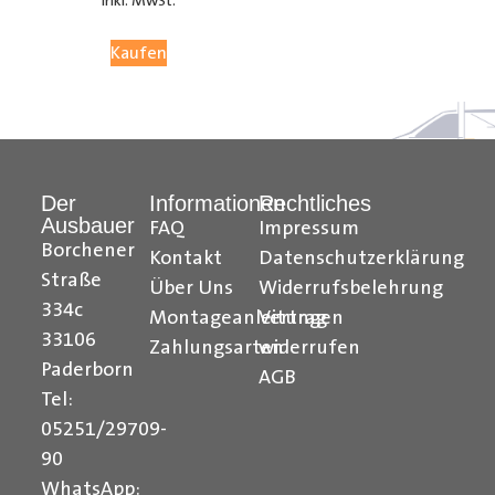
inkl. MwSt.
05251 29 70 9-90.
Kaufen
Hilfreiche Montageanleitungen und Tipps finden Sie
auch auf unserem
YouTube Kanal
einfach und
verständlich erklärt.
Der
Informationen
Rechtliches
Ihr Team von
Der Ausbauer
Ausbauer
FAQ
Impressum
______________________________________________
Borchener
Kontakt
Datenschutzerklärung
Straße
Über Uns
Widerrufsbelehrung
Formularbeginn
334c
Montageanleitungen
Vertrag
33106
Zahlungsarten
widerrufen
Paderborn
AGB
Tel:
05251/29709-
90
WhatsApp: