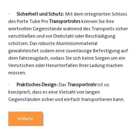
·
Sicherheit und Schutz:
Mit dem integrierten Schloss
des Porte Tube Pro
Transportrohrs
können Sie Ihre
wertvollen Gegenstände während des Transports sicher
verschließen und vor Diebstahl oder Beschädigung
schützen. Das robuste Aluminiummaterial
gewährleistet zudem eine zuverlässige Befestigung auf
dem Fahrzeugdach, sodass Sie sich keine Sorgen um ein
Verrutschen oder Herunterfallen Ihrer Ladung machen
müssen.
·
Praktisches Design:
Das
Transportrohr
ist so
konzipiert, dass es eine Vielzahl von langen
Gegenständen sicher und einfach transportieren kann.
Egal, ob Sie Kupferrohre für Ihre Installationsarbeiten,
Kunststoffrohre für den Sanitärbereich oder Holzlatten
Mehr
für den Bau benötigen, dieses
Transportrohr
bietet
ausreichend Platz und Schutz für Ihre Ladung.