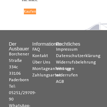
inkl. MwSt.
05251 29 70 9-90.
Kaufen
Hilfreiche Montageanleitungen und Tipps finden Sie
auch auf unserem
YouTube Kanal
einfach und
verständlich erklärt.
Der
Informationen
Rechtliches
Ihr Team von
Der Ausbauer
Ausbauer
FAQ
Impressum
______________________________________________
Borchener
Kontakt
Datenschutzerklärung
Straße
Über Uns
Widerrufsbelehrung
Formularbeginn
334c
Montageanleitungen
Vertrag
33106
Zahlungsarten
widerrufen
Paderborn
AGB
Tel:
05251/29709-
90
WhatsApp: