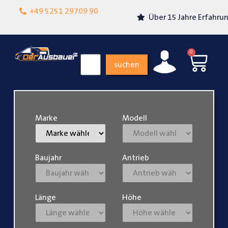
Lokalgeschäft in
+49 5251 29709 90
Über 15 Jahre Erfahrung
Paderborn
0
suchen
Marke
Modell
Baujahr
Antrieb
Länge
Höhe