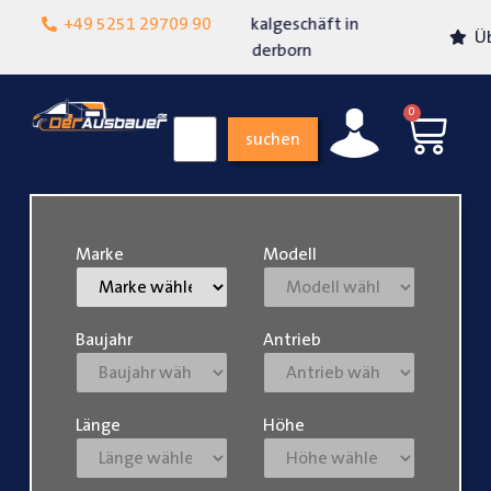
+49 5251 29709 90
Lokalgeschäft in
Über 15 Jahre Erfahrung
Paderborn
0
suchen
Marke
Modell
Baujahr
Antrieb
Länge
Höhe