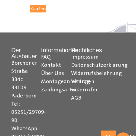
05251 29 70 9-90.
Kaufen
Hilfreiche Montageanleitungen und Tipps finden Sie
auch auf unserem
YouTube Kanal
einfach und
verständlich erklärt.
Der
Informationen
Rechtliches
Ausbauer
Ihr Team von
Der Ausbauer
FAQ
Impressum
Borchener
Kontakt
Datenschutzerklärung
______________________________________________
Straße
Über Uns
Widerrufsbelehrung
334c
Formularbeginn
Montageanleitungen
Vertrag
33106
Zahlungsarten
widerrufen
Paderborn
AGB
Tel:
05251/29709-
90
WhatsApp: