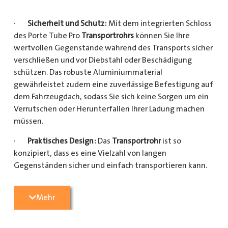
·
Sicherheit und Schutz:
Mit dem integrierten Schloss
des Porte Tube Pro
Transportrohrs
können Sie Ihre
wertvollen Gegenstände während des Transports sicher
verschließen und vor Diebstahl oder Beschädigung
schützen. Das robuste Aluminiummaterial
gewährleistet zudem eine zuverlässige Befestigung auf
dem Fahrzeugdach, sodass Sie sich keine Sorgen um ein
Verrutschen oder Herunterfallen Ihrer Ladung machen
müssen.
·
Praktisches Design:
Das
Transportrohr
ist so
konzipiert, dass es eine Vielzahl von langen
Gegenständen sicher und einfach transportieren kann.
Egal, ob Sie Kupferrohre für Ihre Installationsarbeiten,
Kunststoffrohre für den Sanitärbereich oder Holzlatten
Mehr
für den Bau benötigen, dieses
Transportrohr
bietet
ausreichend Platz und Schutz für Ihre Ladung.