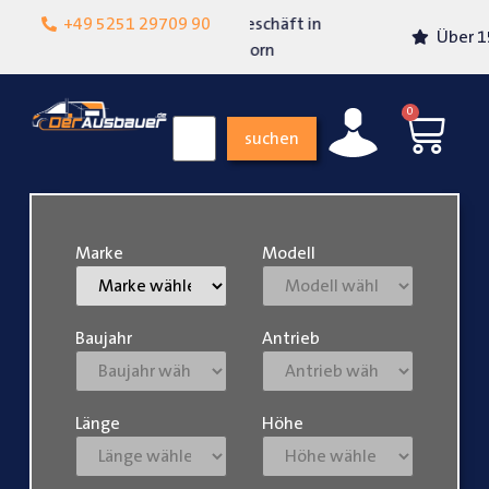
Lokalgeschäft in
+49 5251 29709 90
Über 15 Jahre Erfahrung
Paderborn
0
suchen
Marke
Modell
Baujahr
Antrieb
Länge
Höhe