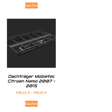
Materialien transportiert.
Kaufen
Investieren Sie in die Sicherheit und Bequemlichkeit
Ihres Transports von langen Gegenständen mit dem
Porte Tube Pro Transportrohr. Mit seinem robusten
Design, seinem integrierten Schloss und seiner
vielseitigen Anwendung ist es die ultimative Lösung für
den Transport von Kupferrohren, Kunststoffrohren,
Leitungen, Holzlatten und vielem mehr auf dem Dach
Ihres
Transporters
.
______________________________________________
Dachträger Mobietec
Citroen Nemo 2007 –
Bei Fragen stehen wir Ihnen gerne zur Verfügung.
2015
546,21
€
–
760,41
€
Kontaktieren Sie uns per E-Mail unter
shop@der-
Kaufen
ausbauer.de
oder rufen Sie uns direkt an