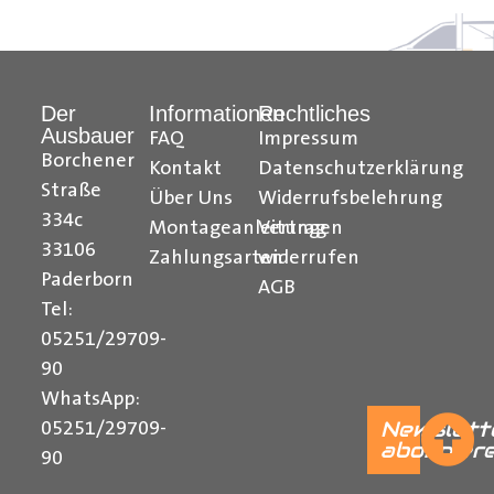
05251 29 70 9-90.
Hilfreiche Montageanleitungen und Tipps finden Sie
Der
Informationen
Rechtliches
Ausbauer
auch auf unserem
YouTube Kanal
einfach und
FAQ
Impressum
Borchener
verständlich erklärt.
Kontakt
Datenschutzerklärung
Straße
Über Uns
Widerrufsbelehrung
Ihr Team von
Der Ausbauer
334c
Montageanleitungen
Vertrag
______________________________________________
33106
Zahlungsarten
widerrufen
Paderborn
AGB
Formularbeginn
Tel:
05251/29709-
90
WhatsApp:
Newslett
05251/29709-
abonnier
90