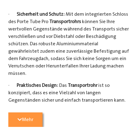
·
Sicherheit und Schutz:
Mit dem integrierten Schloss
des Porte Tube Pro
Transportrohrs
können Sie Ihre
wertvollen Gegenstände während des Transports sicher
verschließen und vor Diebstahl oder Beschädigung
schützen. Das robuste Aluminiummaterial
gewährleistet zudem eine zuverlässige Befestigung auf
dem Fahrzeugdach, sodass Sie sich keine Sorgen um ein
Verrutschen oder Herunterfallen Ihrer Ladung machen
müssen.
·
Praktisches Design:
Das
Transportrohr
ist so
konzipiert, dass es eine Vielzahl von langen
Gegenständen sicher und einfach transportieren kann.
Egal, ob Sie Kupferrohre für Ihre Installationsarbeiten,
Kunststoffrohre für den Sanitärbereich oder Holzlatten
Mehr
für den Bau benötigen, dieses
Transportrohr
bietet
ausreichend Platz und Schutz für Ihre Ladung.