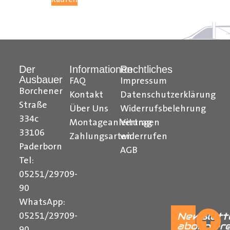
Hilfreiche Montageanleitungen und Tipps finden Sie
auch auf unserem
YouTube Kanal
einfach und
verständlich erklärt.
Der
Informationen
Rechtliches
Ihr Team von
Der Ausbauer
Ausbauer
FAQ
Impressum
______________________________________________
Borchener
Kontakt
Datenschutzerklärung
Straße
Über Uns
Widerrufsbelehrung
Formularbeginn
334c
Montageanleitungen
Vertrag
33106
Zahlungsarten
widerrufen
Paderborn
AGB
Tel:
05251/29709-
90
WhatsApp:
Newslett
05251/29709-
abonnier
90