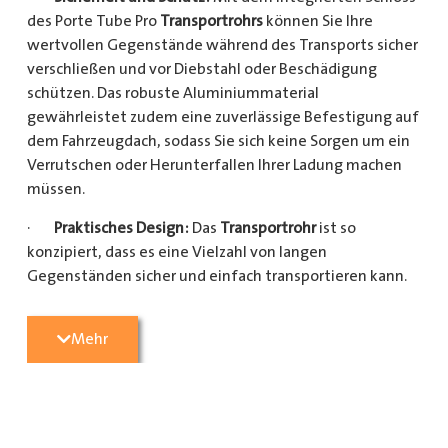
des Porte Tube Pro
Transportrohrs
können Sie Ihre
wertvollen Gegenstände während des Transports sicher
verschließen und vor Diebstahl oder Beschädigung
schützen. Das robuste Aluminiummaterial
gewährleistet zudem eine zuverlässige Befestigung auf
dem Fahrzeugdach, sodass Sie sich keine Sorgen um ein
Verrutschen oder Herunterfallen Ihrer Ladung machen
müssen.
·
Praktisches Design:
Das
Transportrohr
ist so
konzipiert, dass es eine Vielzahl von langen
Gegenständen sicher und einfach transportieren kann.
Egal, ob Sie Kupferrohre für Ihre Installationsarbeiten,
Kunststoffrohre für den Sanitärbereich oder Holzlatten
Mehr
für den Bau benötigen, dieses
Transportrohr
bietet
ausreichend Platz und Schutz für Ihre Ladung.
·
Hochwertige Materialien:
Hergestellt aus
hochwertigem Aluminium, ist das Porte Tube Pro