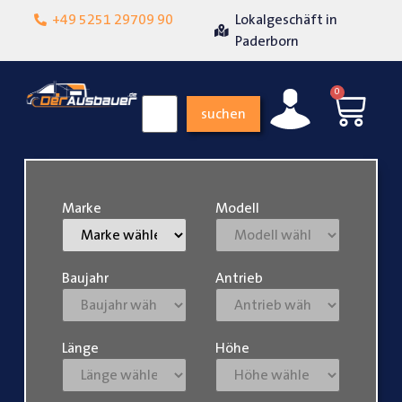
+49 5251 29709 90
Lokalgeschäft in
Über 15 Jahre Er
enheit
Paderborn
0
suchen
Marke
Modell
Baujahr
Antrieb
Länge
Höhe