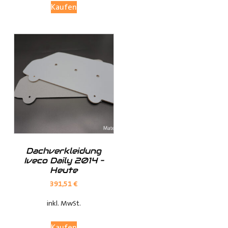
Kaufen
Investieren Sie in die Sicherheit und Bequemlichkeit
Ihres Transports von langen Gegenständen mit dem
Porte Tube Pro Transportrohr. Mit seinem robusten
Design, seinem integrierten Schloss und seiner
vielseitigen Anwendung ist es die ultimative Lösung für
den Transport von Kupferrohren, Kunststoffrohren,
Leitungen, Holzlatten und vielem mehr auf dem Dach
Ihres
Transporters
.
______________________________________________
Bei Fragen stehen wir Ihnen gerne zur Verfügung.
Dachverkleidung
Iveco Daily 2014 –
Heute
Kontaktieren Sie uns per E-Mail unter
shop@der-
391,51
€
ausbauer.de
oder rufen Sie uns direkt an
inkl. MwSt.
05251 29 70 9-90.
Kaufen