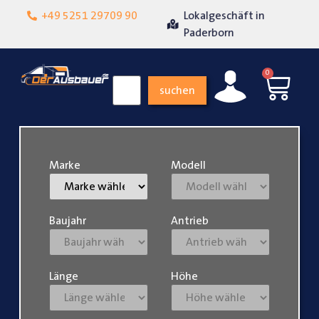
+49 5251 29709 90
Lokalgeschäft in
Über 15 Jahre Erfahrung
Paderborn
0
suchen
Marke
Modell
Baujahr
Antrieb
Länge
Höhe