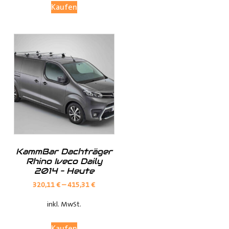
Kaufen
Investieren Sie in die Sicherheit und Bequemlichkeit
Ihres Transports von langen Gegenständen mit dem
Porte Tube Pro Transportrohr. Mit seinem robusten
Design, seinem integrierten Schloss und seiner
vielseitigen Anwendung ist es die ultimative Lösung für
den Transport von Kupferrohren, Kunststoffrohren,
Leitungen, Holzlatten und vielem mehr auf dem Dach
Ihres
Transporters
.
______________________________________________
Bei Fragen stehen wir Ihnen gerne zur Verfügung.
KammBar Dachträger
Rhino Iveco Daily
2014 – Heute
Kontaktieren Sie uns per E-Mail unter
shop@der-
320,11
€
–
415,31
€
ausbauer.de
oder rufen Sie uns direkt an
inkl. MwSt.
05251 29 70 9-90.
Kaufen