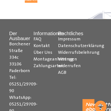
Hilfreiche Montageanleitungen und Tipps finden Sie
auch auf unserem
YouTube Kanal
einfach und
verständlich erklärt.
Der
Informationen
Rechtliches
Ihr Team von
Der Ausbauer
Ausbauer
FAQ
Impressum
______________________________________________
Borchener
Kontakt
Datenschutzerklärung
Straße
Über Uns
Widerrufsbelehrung
Formularbeginn
334c
Montageanleitungen
Vertrag
33106
Zahlungsarten
widerrufen
Paderborn
AGB
Tel:
05251/29709-
90
WhatsApp:
Newslett
05251/29709-
abonnier
90