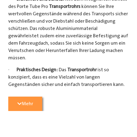
des Porte Tube Pro
Transportrohrs
können Sie Ihre
wertvollen Gegenstände während des Transports sicher
verschließen und vor Diebstahl oder Beschädigung
schützen. Das robuste Aluminiummaterial
gewährleistet zudem eine zuverlässige Befestigung auf
dem Fahrzeugdach, sodass Sie sich keine Sorgen um ein
Verrutschen oder Herunterfallen Ihrer Ladung machen
müssen.
·
Praktisches Design:
Das
Transportrohr
ist so
konzipiert, dass es eine Vielzahl von langen
Gegenständen sicher und einfach transportieren kann.
Egal, ob Sie Kupferrohre für Ihre Installationsarbeiten,
Kunststoffrohre für den Sanitärbereich oder Holzlatten
Mehr
für den Bau benötigen, dieses
Transportrohr
bietet
ausreichend Platz und Schutz für Ihre Ladung.
·
Hochwertige Materialien:
Hergestellt aus
hochwertigem Aluminium, ist das Porte Tube Pro