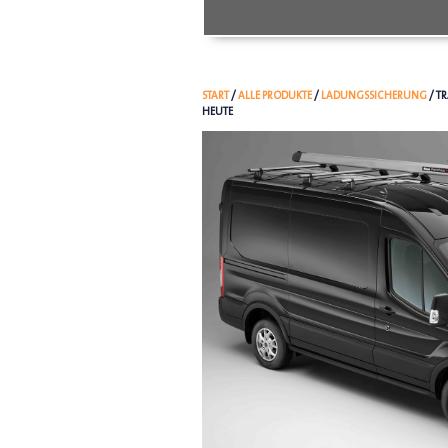
START
/
ALLE PRODUKTE
/
LADUNGSSICHERUNG
/ T
HEUTE