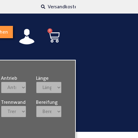
kosten transparent
Hohe Kundenzufriedenh
0
chen
Antrieb
Länge
Trennwand
Bereifung