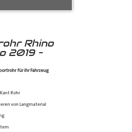
rohr Rhino
o 2019 –
ortrohr für ihr Fahrzeug
Kant Rohr
eren von Langmaterial
ng
stem