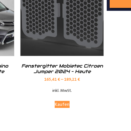
nd Tipps finden Sie auch auf unserem
YouTube Kanal
einfach und
__________________________________________________
ino
Fenstergitter Mobietec Citroen
te
Jumper 2024 – Heute
165,41
€
–
189,21
€
inkl. MwSt.
Kaufen