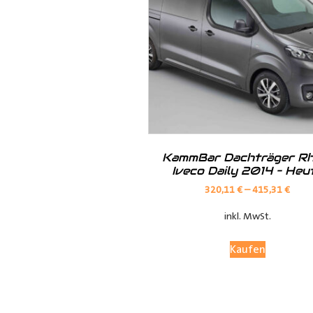
Hilfreiche Montageanleitungen u
Ihr Team von
Der Ausbauer
__________________________
Formularbeginn
KammBar Dachträger Rh
Iveco Daily 2014 – Heu
320,11
€
–
415,31
€
inkl. MwSt.
Kaufen