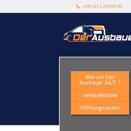
heit
Lokalgeschäft in Paderborn
+49 5251 29709 90
Warum Der
Ausbauer 24/7 ?
Servicehotline
Öffnungszeiten