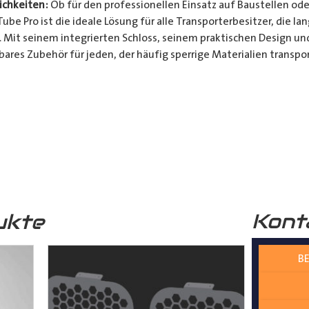
chkeiten:
Ob für den professionellen Einsatz auf Baustellen ode
be Pro ist die ideale Lösung für alle Transporterbesitzer, die l
. Mit seinem integrierten Schloss, seinem praktischen Design u
bares Zubehör für jeden, der häufig sperrige Materialien transpor
t und Bequemlichkeit Ihres Transports von langen Gegenständen m
n Design, seinem integrierten Schloss und seiner vielseitigen A
ferrohren, Kunststoffrohren, Leitungen, Holzlatten und vielem 
__________________________________________________
 zur Verfügung.
Kont
ukte
BE
nter
shop@der-ausbauer.de
oder rufen Sie uns direkt an