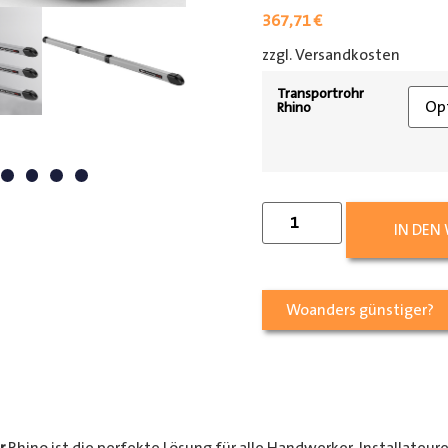
367,71
€
zzgl. Versandkosten
[shipp
Transportrohr
Rhino
IN DEN
Woanders günstiger?
r
Rhino ist die perfekte Lösung für alle Handwerker, Installateur