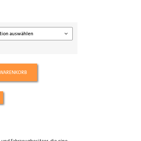
ing_class]
 WARENKORB
e und Fahrzeugbesitzer, die eine