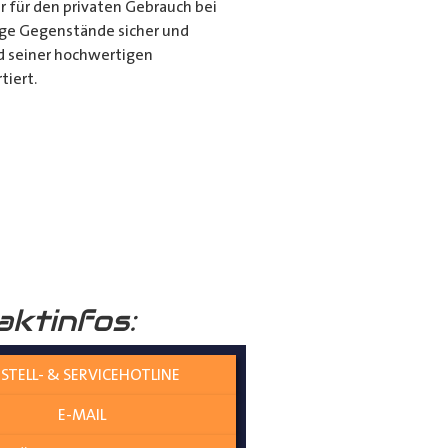
r für den privaten Gebrauch bei
ange Gegenstände sicher und
nd seiner hochwertigen
tiert.
it dem Porte Tube Pro
nwendung ist es die ultimative
mehr auf dem Dach Ihres
______
aktinfos:
STELL- & SERVICEHOTLINE
E-MAIL