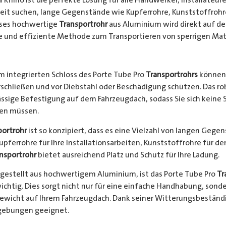
keit suchen, lange Gegenstände wie Kupferrohre, Kunststoffrohr
ieses hochwertige
Transportrohr
aus Aluminium wird direkt auf d
e und effiziente Methode zum Transportieren von sperrigen Mate
 integrierten Schloss des Porte Tube Pro
Transportrohrs
können 
rschließen und vor Diebstahl oder Beschädigung schützen. Das 
ssige Befestigung auf dem Fahrzeugdach, sodass Sie sich keine 
hen müssen.
portrohr
ist so konzipiert, dass es eine Vielzahl von langen Gege
Kupferrohre für Ihre Installationsarbeiten, Kunststoffrohre für d
nsportrohr
bietet ausreichend Platz und Schutz für Ihre Ladung.
gestellt aus hochwertigem Aluminium, ist das Porte Tube Pro
Tr
ichtig. Dies sorgt nicht nur für eine einfache Handhabung, sond
Gewicht auf Ihrem Fahrzeugdach. Dank seiner Witterungsbeständi
gebungen geeignet.