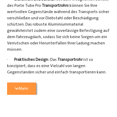
des Porte Tube Pro
Transportrohrs
können Sie Ihre
wertvollen Gegenstände während des Transports sicher
verschließen und vor Diebstahl oder Beschädigung
schützen. Das robuste Aluminiummaterial
gewährleistet zudem eine zuverlässige Befestigung auf
dem Fahrzeugdach, sodass Sie sich keine Sorgen um ein
Verrutschen oder Herunterfallen Ihrer Ladung machen
müssen.
·
Praktisches Design:
Das
Transportrohr
ist so
konzipiert, dass es eine Vielzahl von langen
Gegenständen sicher und einfach transportieren kann.
Egal, ob Sie Kupferrohre für Ihre Installationsarbeiten,
Kunststoffrohre für den Sanitärbereich oder Holzlatten
Mehr
für den Bau benötigen, dieses
Transportrohr
bietet
ausreichend Platz und Schutz für Ihre Ladung.
·
Hochwertige Materialien:
Hergestellt aus
hochwertigem Aluminium, ist das Porte Tube Pro