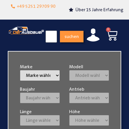
Lokalgeschäft in
+49 5251 29709 90
Über 15 Jahre Erfahrung
Paderborn
0
suchen
Marke
Modell
Baujahr
Antrieb
Länge
Höhe