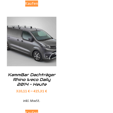
Kaufen
Investieren Sie in die Sicherheit und Bequemlichkeit
Ihres Transports von langen Gegenständen mit dem
Porte Tube Pro Transportrohr. Mit seinem robusten
Design, seinem integrierten Schloss und seiner
vielseitigen Anwendung ist es die ultimative Lösung für
den Transport von Kupferrohren, Kunststoffrohren,
Leitungen, Holzlatten und vielem mehr auf dem Dach
Ihres
Transporters
.
______________________________________________
Bei Fragen stehen wir Ihnen gerne zur Verfügung.
KammBar Dachträger
Rhino Iveco Daily
2014 – Heute
Kontaktieren Sie uns per E-Mail unter
shop@der-
320,11
€
–
415,31
€
ausbauer.de
oder rufen Sie uns direkt an
inkl. MwSt.
05251 29 70 9-90.
Kaufen