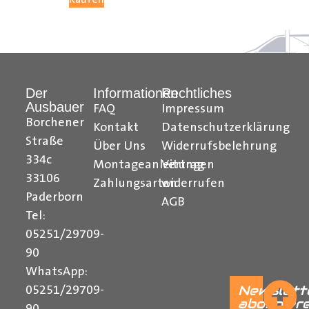
Hilfreiche Montageanleitungen und Tipps finden Sie
auch auf unserem
YouTube Kanal
einfach und
verständlich erklärt.
Der
Informationen
Rechtliches
Ihr Team von
Der Ausbauer
Ausbauer
FAQ
Impressum
______________________________________________
Borchener
Kontakt
Datenschutzerklärung
Straße
Über Uns
Widerrufsbelehrung
Formularbeginn
334c
Montageanleitungen
Vertrag
33106
Zahlungsarten
widerrufen
Paderborn
AGB
Tel:
05251/29709-
90
WhatsApp:
Newslett
05251/29709-
abonnier
90