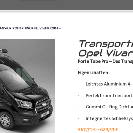
RANSPORTROHR RHINO OPEL VIVARO 2014 –
Transport
Opel Viva
Porte Tube Pro – Das Transp
Eigenschaften:
· Leichtes Aluminium 4- 
· Perfekt zum Transporti
· Gummi O- Ring Dichtu
· Integriertes Schließsy
367,71
€
–
629,51
€