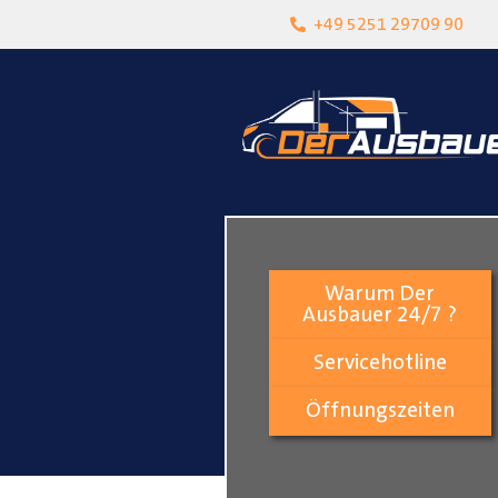
heit
Lokalgeschäft in Paderborn
+49 5251 29709 90
Warum Der
Ausbauer 24/7 ?
Servicehotline
Öffnungszeiten