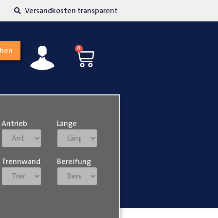
kosten transparent
Hohe Kundenzufriedenh
0
chen
Antrieb
Länge
Trennwand
Bereifung