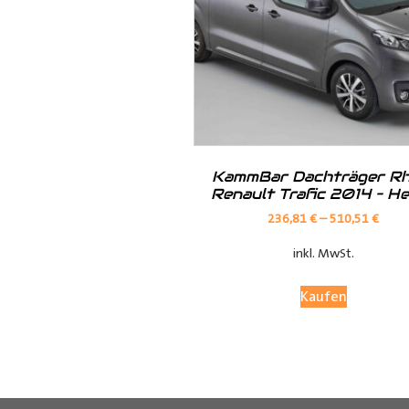
Hilfreiche Montageanleitungen u
Ihr Team von
Der Ausbauer
__________________________
Formularbeginn
KammBar Dachträger Rh
Renault Trafic 2014 – H
236,81
€
–
510,51
€
inkl. MwSt.
Kaufen