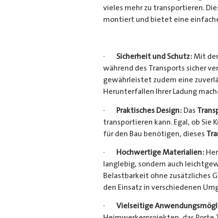
vieles mehr zu transportieren. D
montiert und bietet eine einfach
·
Sicherheit und Schutz:
Mit dem
während des Transports sicher ve
gewährleistet zudem eine zuverlä
Herunterfallen Ihrer Ladung mac
·
Praktisches Design:
Das
Trans
transportieren kann. Egal, ob Sie 
für den Bau benötigen, dieses
Tra
·
Hochwertige Materialien:
Her
langlebig, sondern auch leichtgew
Belastbarkeit ohne zusätzliches 
den Einsatz in verschiedenen Um
·
Vielseitige Anwendungsmögli
Heimwerkerprojekten, das Porte Tu