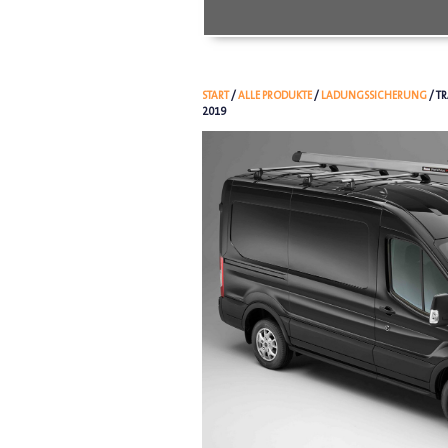
START
/
ALLE PRODUKTE
/
LADUNGSSICHERUNG
/ T
2019