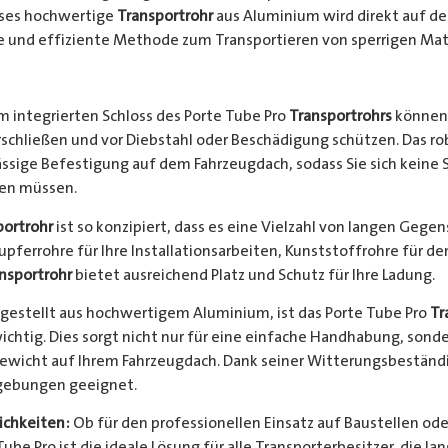
ieses hochwertige
Transportrohr
aus Aluminium wird direkt auf d
e und effiziente Methode zum Transportieren von sperrigen Mate
 integrierten Schloss des Porte Tube Pro
Transportrohrs
können 
rschließen und vor Diebstahl oder Beschädigung schützen. Das 
ssige Befestigung auf dem Fahrzeugdach, sodass Sie sich keine 
hen müssen.
portrohr
ist so konzipiert, dass es eine Vielzahl von langen Gege
Kupferrohre für Ihre Installationsarbeiten, Kunststoffrohre für d
nsportrohr
bietet ausreichend Platz und Schutz für Ihre Ladung.
gestellt aus hochwertigem Aluminium, ist das Porte Tube Pro
Tr
ichtig. Dies sorgt nicht nur für eine einfache Handhabung, sond
Gewicht auf Ihrem Fahrzeugdach. Dank seiner Witterungsbeständi
gebungen geeignet.
chkeiten:
Ob für den professionellen Einsatz auf Baustellen ode
be Pro ist die ideale Lösung für alle Transporterbesitzer, die l