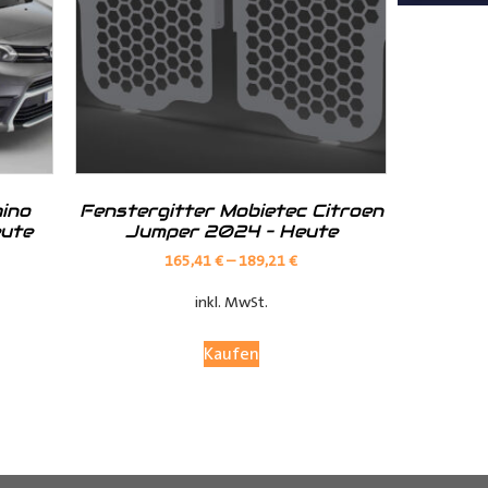
nd Tipps finden Sie auch auf unserem
YouTube Kanal
einfach und
__________________________________________________
ino
Fenstergitter Mobietec Citroen
eute
Jumper 2024 – Heute
165,41
€
–
189,21
€
inkl. MwSt.
Kaufen