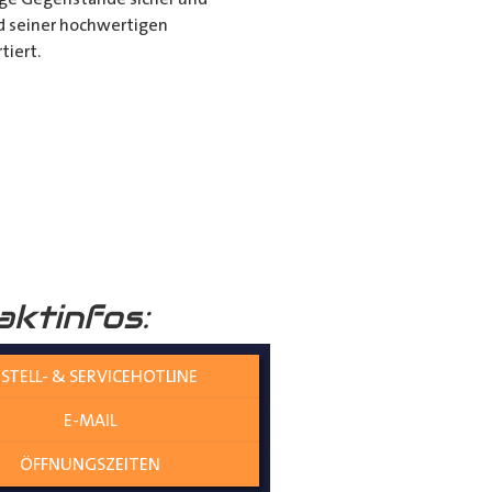
nd seiner hochwertigen
tiert.
it dem Porte Tube Pro
nwendung ist es die ultimative
mehr auf dem Dach Ihres
______
aktinfos:
STELL- & SERVICEHOTLINE
E-MAIL
ÖFFNUNGSZEITEN