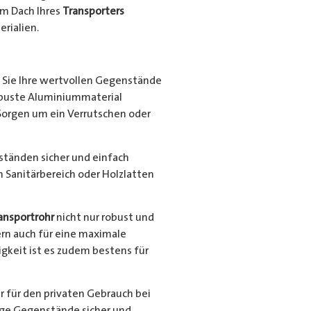
em Dach Ihres
Transporters
rialien.
Sie Ihre wertvollen Gegenstände
robuste Aluminiummaterial
Sorgen um ein Verrutschen oder
nständen sicher und einfach
en Sanitärbereich oder Holzlatten
ansportrohr
nicht nur robust und
ern auch für eine maximale
gkeit ist es zudem bestens für
r für den privaten Gebrauch bei
ange Gegenstände sicher und