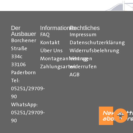
Hilfreiche Montageanleitungen und Tipps finden Sie
auch auf unserem
YouTube Kanal
einfach und
Der
Informationen
Rechtliches
verständlich erklärt.
Ausbauer
FAQ
Impressum
Borchener
Ihr Team von
Der Ausbauer
Kontakt
Datenschutzerklärung
Straße
Über Uns
Widerrufsbelehrung
______________________________________________
334c
Montageanleitungen
Vertrag
Formularbeginn
33106
Zahlungsarten
widerrufen
Paderborn
AGB
Tel:
05251/29709-
90
WhatsApp:
Newslett
05251/29709-
abonnier
90