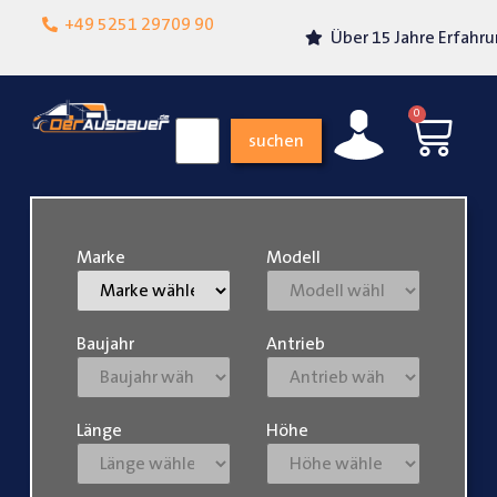
Lokalgeschäft in
+49 5251 29709 90
Über 15 Jahre Erfahrung
Paderborn
0
suchen
Marke
Modell
Baujahr
Antrieb
Länge
Höhe