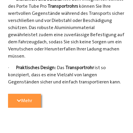
des Porte Tube Pro
Transportrohrs
können Sie Ihre
wertvollen Gegenstände während des Transports sicher
verschließen und vor Diebstahl oder Beschädigung
schützen. Das robuste Aluminiummaterial
gewährleistet zudem eine zuverlässige Befestigung auf
dem Fahrzeugdach, sodass Sie sich keine Sorgen um ein
Verrutschen oder Herunterfallen Ihrer Ladung machen
müssen.
·
Praktisches Design:
Das
Transportrohr
ist so
konzipiert, dass es eine Vielzahl von langen
Gegenständen sicher und einfach transportieren kann.
Egal, ob Sie Kupferrohre für Ihre Installationsarbeiten,
Kunststoffrohre für den Sanitärbereich oder Holzlatten
Mehr
für den Bau benötigen, dieses
Transportrohr
bietet
ausreichend Platz und Schutz für Ihre Ladung.
·
Hochwertige Materialien:
Hergestellt aus
hochwertigem Aluminium, ist das Porte Tube Pro