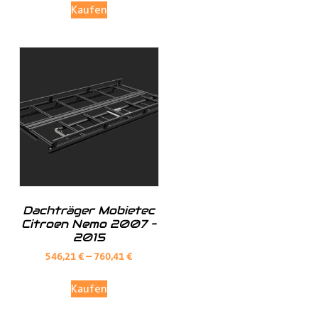
Kaufen
Investieren Sie in die Sicherheit und Bequemlichkeit
Ihres Transports von langen Gegenständen mit dem
Porte Tube Pro Transportrohr. Mit seinem robusten
Design, seinem integrierten Schloss und seiner
vielseitigen Anwendung ist es die ultimative Lösung für
den Transport von Kupferrohren, Kunststoffrohren,
Leitungen, Holzlatten und vielem mehr auf dem Dach
Ihres
Transporters
.
______________________________________________
Bei Fragen stehen wir Ihnen gerne zur Verfügung.
Dachträger Mobietec
Citroen Nemo 2007 –
2015
Kontaktieren Sie uns per E-Mail unter
shop@der-
546,21
€
–
760,41
€
ausbauer.de
oder rufen Sie uns direkt an
Kaufen
05251 29 70 9-90.