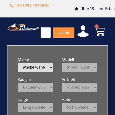
Lokalgeschäft in
+49 5251 29709 90
Über 15 Jahre Erfahrung
Paderborn
0
suchen
Marke
Modell
Baujahr
Antrieb
Länge
Höhe