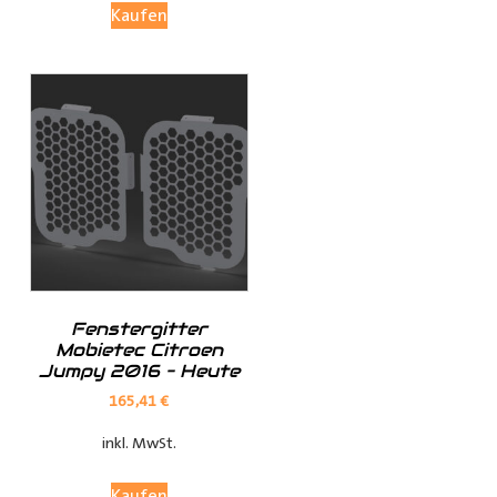
Kaufen
Investieren Sie in die Sicherheit und Bequemlichkeit
Ihres Transports von langen Gegenständen mit dem
Porte Tube Pro Transportrohr. Mit seinem robusten
Design, seinem integrierten Schloss und seiner
vielseitigen Anwendung ist es die ultimative Lösung für
den Transport von Kupferrohren, Kunststoffrohren,
Leitungen, Holzlatten und vielem mehr auf dem Dach
Ihres
Transporters
.
______________________________________________
Bei Fragen stehen wir Ihnen gerne zur Verfügung.
Fenstergitter
Mobietec Citroen
Jumpy 2016 – Heute
Kontaktieren Sie uns per E-Mail unter
shop@der-
165,41
€
ausbauer.de
oder rufen Sie uns direkt an
inkl. MwSt.
05251 29 70 9-90.
Kaufen