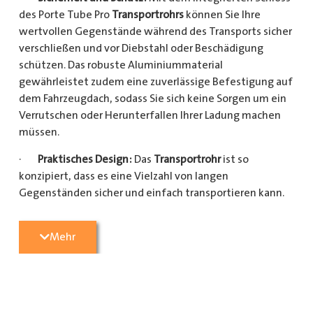
des Porte Tube Pro
Transportrohrs
können Sie Ihre
wertvollen Gegenstände während des Transports sicher
verschließen und vor Diebstahl oder Beschädigung
schützen. Das robuste Aluminiummaterial
gewährleistet zudem eine zuverlässige Befestigung auf
dem Fahrzeugdach, sodass Sie sich keine Sorgen um ein
Verrutschen oder Herunterfallen Ihrer Ladung machen
müssen.
·
Praktisches Design:
Das
Transportrohr
ist so
konzipiert, dass es eine Vielzahl von langen
Gegenständen sicher und einfach transportieren kann.
Egal, ob Sie Kupferrohre für Ihre Installationsarbeiten,
Kunststoffrohre für den Sanitärbereich oder Holzlatten
Mehr
für den Bau benötigen, dieses
Transportrohr
bietet
ausreichend Platz und Schutz für Ihre Ladung.
·
Hochwertige Materialien:
Hergestellt aus
hochwertigem Aluminium, ist das Porte Tube Pro