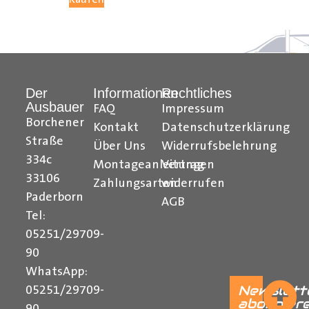
Hilfreiche Montageanleitungen und Tipps finden Sie
auch auf unserem
YouTube Kanal
einfach und
verständlich erklärt.
Der
Informationen
Rechtliches
Ihr Team von
Der Ausbauer
Ausbauer
FAQ
Impressum
______________________________________________
Borchener
Kontakt
Datenschutzerklärung
Straße
Über Uns
Widerrufsbelehrung
Formularbeginn
334c
Montageanleitungen
Vertrag
33106
Zahlungsarten
widerrufen
Paderborn
AGB
Tel:
05251/29709-
90
WhatsApp:
Newslett
05251/29709-
abonnier
90