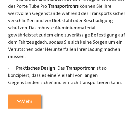
des Porte Tube Pro
Transportrohrs
können Sie Ihre
wertvollen Gegenstände während des Transports sicher
verschließen und vor Diebstahl oder Beschädigung
schützen. Das robuste Aluminiummaterial
gewährleistet zudem eine zuverlässige Befestigung auf
dem Fahrzeugdach, sodass Sie sich keine Sorgen um ein
Verrutschen oder Herunterfallen Ihrer Ladung machen
müssen.
·
Praktisches Design:
Das
Transportrohr
ist so
konzipiert, dass es eine Vielzahl von langen
Gegenständen sicher und einfach transportieren kann.
Egal, ob Sie Kupferrohre für Ihre Installationsarbeiten,
Kunststoffrohre für den Sanitärbereich oder Holzlatten
Mehr
für den Bau benötigen, dieses
Transportrohr
bietet
ausreichend Platz und Schutz für Ihre Ladung.
·
Hochwertige Materialien:
Hergestellt aus
hochwertigem Aluminium, ist das Porte Tube Pro