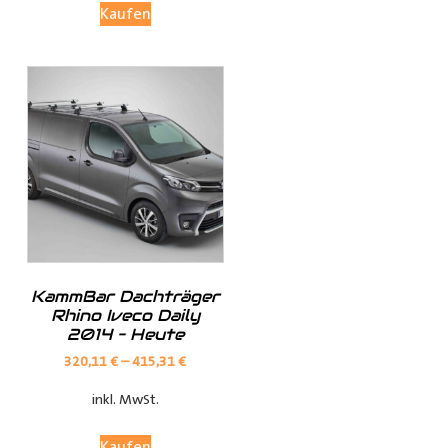
Kaufen
Investieren Sie in die Sicherheit und Bequemlichkeit
Ihres Transports von langen Gegenständen mit dem
Porte Tube Pro Transportrohr. Mit seinem robusten
Design, seinem integrierten Schloss und seiner
vielseitigen Anwendung ist es die ultimative Lösung für
den Transport von Kupferrohren, Kunststoffrohren,
Leitungen, Holzlatten und vielem mehr auf dem Dach
Ihres
Transporters
.
______________________________________________
Bei Fragen stehen wir Ihnen gerne zur Verfügung.
KammBar Dachträger
Rhino Iveco Daily
2014 – Heute
Kontaktieren Sie uns per E-Mail unter
shop@der-
320,11
€
–
415,31
€
ausbauer.de
oder rufen Sie uns direkt an
inkl. MwSt.
05251 29 70 9-90.
Kaufen