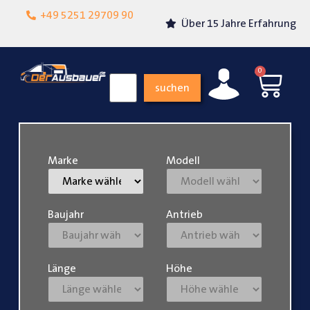
Lokalgeschäft in
+49 5251 29709 90
Über 15 Jahre Erfahrung
Paderborn
0
suchen
Marke
Modell
Baujahr
Antrieb
Länge
Höhe