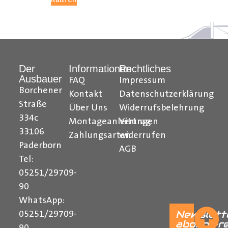
Hilfreiche Montageanleitungen und Tipps finden Sie
auch auf unserem
YouTube Kanal
einfach und
verständlich erklärt.
Der
Informationen
Rechtliches
Ihr Team von
Der Ausbauer
Ausbauer
FAQ
Impressum
______________________________________________
Borchener
Kontakt
Datenschutzerklärung
Straße
Über Uns
Widerrufsbelehrung
Formularbeginn
334c
Montageanleitungen
Vertrag
33106
Zahlungsarten
widerrufen
Paderborn
AGB
Tel:
05251/29709-
90
WhatsApp:
Newslett
05251/29709-
abonnier
90