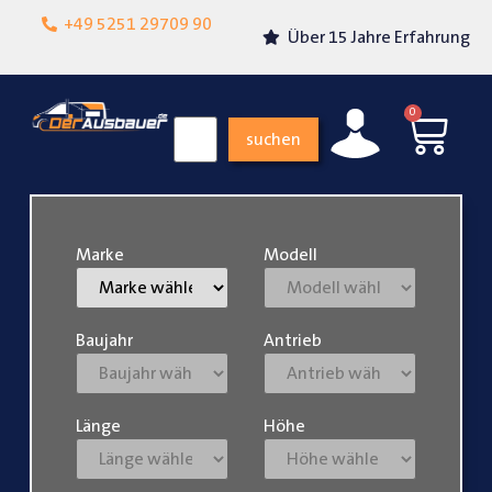
Lokalgeschäft in
+49 5251 29709 90
Über 15 Jahre Erfahrung
Paderborn
0
suchen
Marke
Modell
Baujahr
Antrieb
Länge
Höhe