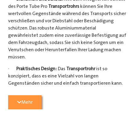
des Porte Tube Pro
Transportrohrs
können Sie Ihre
wertvollen Gegenstände während des Transports sicher
verschließen und vor Diebstahl oder Beschädigung
schützen. Das robuste Aluminiummaterial
gewährleistet zudem eine zuverlässige Befestigung auf
dem Fahrzeugdach, sodass Sie sich keine Sorgen um ein
Verrutschen oder Herunterfallen Ihrer Ladung machen
müssen.
·
Praktisches Design:
Das
Transportrohr
ist so
konzipiert, dass es eine Vielzahl von langen
Gegenständen sicher und einfach transportieren kann.
Egal, ob Sie Kupferrohre für Ihre Installationsarbeiten,
Kunststoffrohre für den Sanitärbereich oder Holzlatten
Mehr
für den Bau benötigen, dieses
Transportrohr
bietet
ausreichend Platz und Schutz für Ihre Ladung.
·
Hochwertige Materialien:
Hergestellt aus
hochwertigem Aluminium, ist das Porte Tube Pro