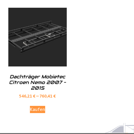
Investieren Sie in die Sicherheit und Bequemlichkeit
Ihres Transports von langen Gegenständen mit dem
Porte Tube Pro Transportrohr. Mit seinem robusten
Design, seinem integrierten Schloss und seiner
vielseitigen Anwendung ist es die ultimative Lösung für
den Transport von Kupferrohren, Kunststoffrohren,
Leitungen, Holzlatten und vielem mehr auf dem Dach
Ihres
Transporters
.
______________________________________________
Dachträger Mobietec
Citroen Nemo 2007 –
Bei Fragen stehen wir Ihnen gerne zur Verfügung.
2015
546,21
€
–
760,41
€
Kontaktieren Sie uns per E-Mail unter
shop@der-
Kaufen
ausbauer.de
oder rufen Sie uns direkt an
05251 29 70 9-90.