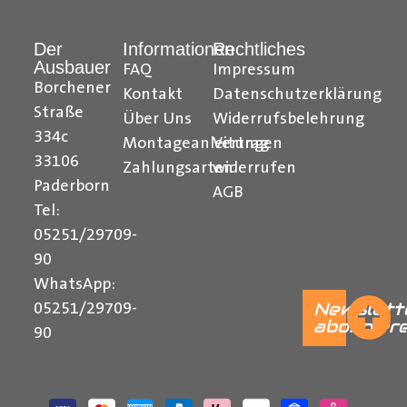
Hilfreiche Montageanleitungen und Tipps finden Sie
Der
Informationen
Rechtliches
Ausbauer
auch auf unserem
YouTube Kanal
einfach und
FAQ
Impressum
Borchener
verständlich erklärt.
Kontakt
Datenschutzerklärung
Straße
Über Uns
Widerrufsbelehrung
Ihr Team von
Der Ausbauer
334c
Montageanleitungen
Vertrag
______________________________________________
33106
Zahlungsarten
widerrufen
Paderborn
AGB
Formularbeginn
Tel:
05251/29709-
90
WhatsApp:
Newslett
05251/29709-
abonnier
90