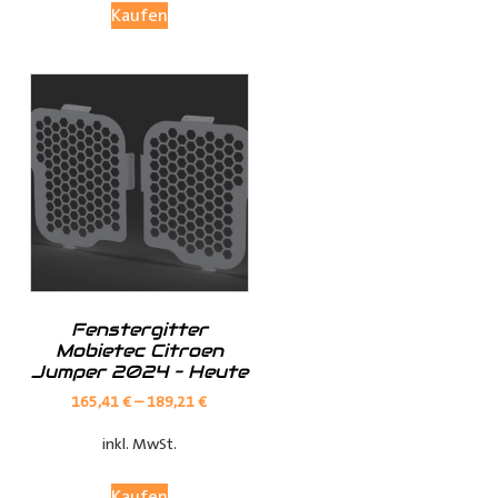
Kaufen
Investieren Sie in die Sicherheit und Bequemlichkeit
Ihres Transports von langen Gegenständen mit dem
Porte Tube Pro Transportrohr. Mit seinem robusten
Design, seinem integrierten Schloss und seiner
vielseitigen Anwendung ist es die ultimative Lösung für
den Transport von Kupferrohren, Kunststoffrohren,
Leitungen, Holzlatten und vielem mehr auf dem Dach
Ihres
Transporters
.
______________________________________________
Bei Fragen stehen wir Ihnen gerne zur Verfügung.
Fenstergitter
Mobietec Citroen
Jumper 2024 – Heute
Kontaktieren Sie uns per E-Mail unter
shop@der-
165,41
€
–
189,21
€
ausbauer.de
oder rufen Sie uns direkt an
inkl. MwSt.
05251 29 70 9-90.
Kaufen