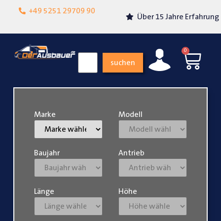
Lokalgeschäft in
+49 5251 29709 90
Über 15 Jahre Erfahrung
Paderborn
0
suchen
Marke
Modell
Baujahr
Antrieb
Länge
Höhe