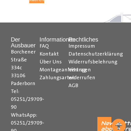
Hilfreiche Montageanleitungen und Tipps finden Sie
auch auf unserem
YouTube Kanal
einfach und
verständlich erklärt.
Der
Informationen
Rechtliches
Ihr Team von
Der Ausbauer
Ausbauer
FAQ
Impressum
______________________________________________
Borchener
Kontakt
Datenschutzerklärung
Straße
Über Uns
Widerrufsbelehrung
Formularbeginn
334c
Montageanleitungen
Vertrag
33106
Zahlungsarten
widerrufen
Paderborn
AGB
Tel:
05251/29709-
90
WhatsApp:
Newslett
05251/29709-
abonnier
90