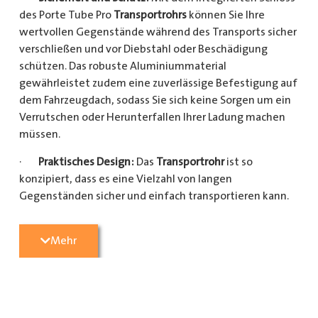
des Porte Tube Pro
Transportrohrs
können Sie Ihre
wertvollen Gegenstände während des Transports sicher
verschließen und vor Diebstahl oder Beschädigung
schützen. Das robuste Aluminiummaterial
gewährleistet zudem eine zuverlässige Befestigung auf
dem Fahrzeugdach, sodass Sie sich keine Sorgen um ein
Verrutschen oder Herunterfallen Ihrer Ladung machen
müssen.
·
Praktisches Design:
Das
Transportrohr
ist so
konzipiert, dass es eine Vielzahl von langen
Gegenständen sicher und einfach transportieren kann.
Egal, ob Sie Kupferrohre für Ihre Installationsarbeiten,
Kunststoffrohre für den Sanitärbereich oder Holzlatten
Mehr
für den Bau benötigen, dieses
Transportrohr
bietet
ausreichend Platz und Schutz für Ihre Ladung.
·
Hochwertige Materialien:
Hergestellt aus
hochwertigem Aluminium, ist das Porte Tube Pro