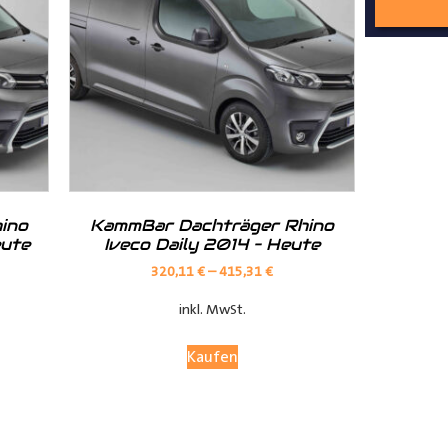
nd Tipps finden Sie auch auf unserem
YouTube Kanal
einfach und
__________________________________________________
ino
KammBar Dachträger Rhino
eute
Iveco Daily 2014 – Heute
320,11
€
–
415,31
€
inkl. MwSt.
Kaufen