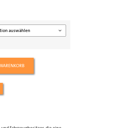
ing_class]
 WARENKORB
e und Fahrzeugbesitzer, die eine