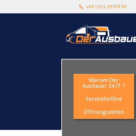
heit
Lokalgeschäft in Paderborn
+49 5251 29709 90
Warum Der
Ausbauer 24/7 ?
Servicehotline
Öffnungszeiten