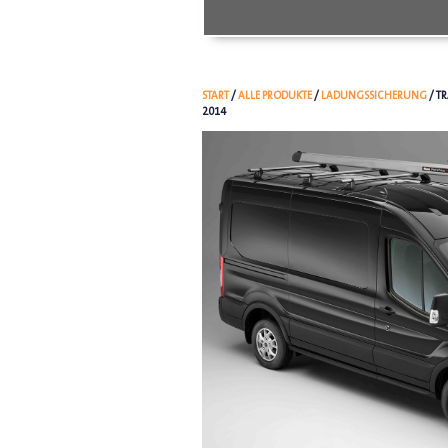
START
/
ALLE PRODUKTE
/
LADUNGSSICHERUNG
/ T
2014