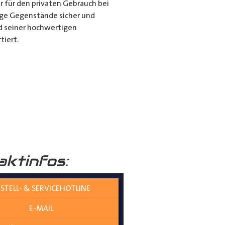
r für den privaten Gebrauch bei
ange Gegenstände sicher und
nd seiner hochwertigen
tiert.
it dem Porte Tube Pro
nwendung ist es die ultimative
mehr auf dem Dach Ihres
______
aktinfos:
STELL- & SERVICEHOTLINE
E-MAIL