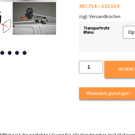
367,71
€
–
510,51
€
zzgl. Versandkosten
[shipp
Transportrohr
Rhino
IN DEN
Woanders günstiger?
r
Rhino ist die perfekte Lösung für alle Handwerker, Installateur