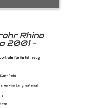
rohr Rhino
ro 2001 –
ortrohr für ihr Fahrzeug
Kant Rohr
eren von Langmaterial
ng
stem