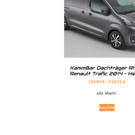
Hilfreiche Montageanleitungen u
Ihr Team von
Der Ausbauer
__________________________
Formularbeginn
KammBar Dachträger Rh
Renault Trafic 2014 – H
236,81
€
–
510,51
€
inkl. MwSt.
Kaufen