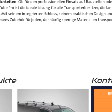
chkeiten:
Ob für den professionellen Einsatz auf Baustellen ode
be Pro ist die ideale Lösung für alle Transporterbesitzer, die l
. Mit seinem integrierten Schloss, seinem praktischen Design u
bares Zubehör für jeden, der häufig sperrige Materialien transpor
t und Bequemlichkeit Ihres Transports von langen Gegenständen m
n Design, seinem integrierten Schloss und seiner vielseitigen A
ferrohren, Kunststoffrohren, Leitungen, Holzlatten und vielem 
__________________________________________________
 zur Verfügung.
Kont
ukte
BE
nter
shop@der-ausbauer.de
oder rufen Sie uns direkt an