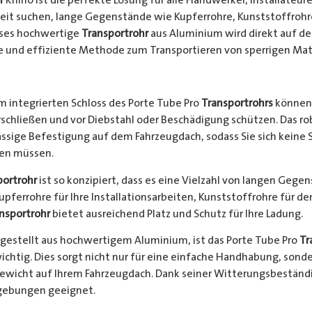
keit suchen, lange Gegenstände wie Kupferrohre, Kunststoffrohr
ieses hochwertige
Transportrohr
aus Aluminium wird direkt auf d
e und effiziente Methode zum Transportieren von sperrigen Mate
 integrierten Schloss des Porte Tube Pro
Transportrohrs
können 
rschließen und vor Diebstahl oder Beschädigung schützen. Das 
ssige Befestigung auf dem Fahrzeugdach, sodass Sie sich keine 
hen müssen.
portrohr
ist so konzipiert, dass es eine Vielzahl von langen Gege
Kupferrohre für Ihre Installationsarbeiten, Kunststoffrohre für d
nsportrohr
bietet ausreichend Platz und Schutz für Ihre Ladung.
gestellt aus hochwertigem Aluminium, ist das Porte Tube Pro
Tr
ichtig. Dies sorgt nicht nur für eine einfache Handhabung, sond
Gewicht auf Ihrem Fahrzeugdach. Dank seiner Witterungsbeständi
gebungen geeignet.