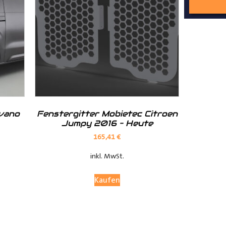
nd Tipps finden Sie auch auf unserem
YouTube Kanal
einfach und
__________________________________________________
ovano
Fenstergitter Mobietec Citroen
Jumpy 2016 – Heute
165,41
€
inkl. MwSt.
Kaufen