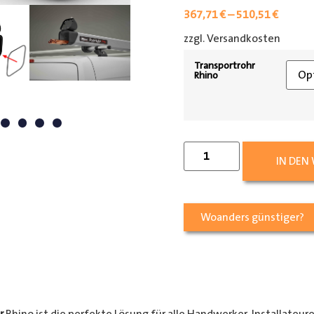
367,71
€
–
510,51
€
zzgl. Versandkosten
[shipp
Transportrohr
Rhino
IN DEN
Woanders günstiger?
r
Rhino ist die perfekte Lösung für alle Handwerker, Installateur