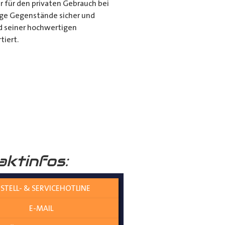
r für den privaten Gebrauch bei
ange Gegenstände sicher und
nd seiner hochwertigen
tiert.
it dem Porte Tube Pro
nwendung ist es die ultimative
mehr auf dem Dach Ihres
______
aktinfos:
STELL- & SERVICEHOTLINE
E-MAIL