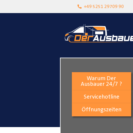
heit
Lokalgeschäft in Paderborn
+49 5251 29709 90
Warum Der
Ausbauer 24/7 ?
Servicehotline
Öffnungszeiten