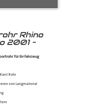
rohr Rhino
ro 2001 –
ortrohr für ihr Fahrzeug
Kant Rohr
eren von Langmaterial
ng
stem