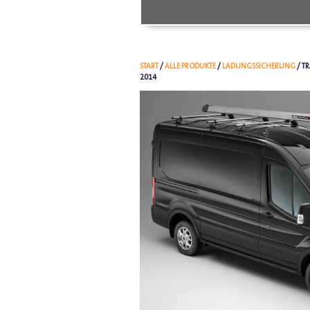
START
/
ALLE PRODUKTE
/
LADUNGSSICHERUNG
/ T
2014