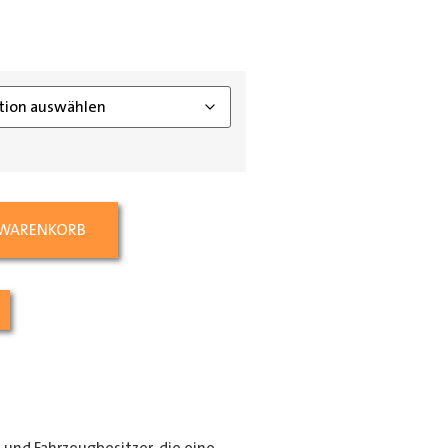
ing_class]
 WARENKORB
e und Fahrzeugbesitzer, die eine