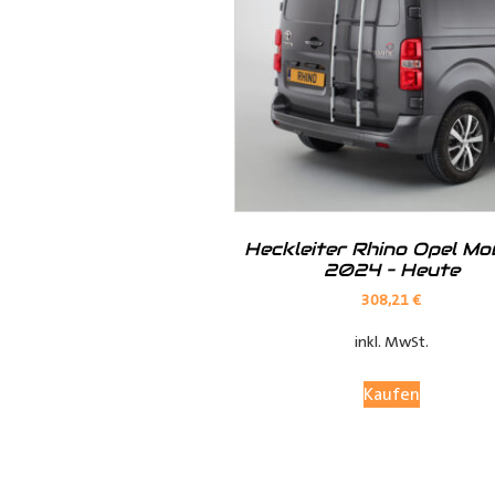
Hilfreiche Montageanleitungen u
Ihr Team von
Der Ausbauer
__________________________
Formularbeginn
Heckleiter Rhino Opel M
2024 – Heute
308,21
€
inkl. MwSt.
Kaufen