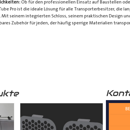
chkeiten:
Ob für den professionellen Einsatz auf Baustellen ode
be Pro ist die ideale Lösung für alle Transporterbesitzer, die l
. Mit seinem integrierten Schloss, seinem praktischen Design u
bares Zubehör für jeden, der häufig sperrige Materialien transpor
t und Bequemlichkeit Ihres Transports von langen Gegenständen m
n Design, seinem integrierten Schloss und seiner vielseitigen A
ferrohren, Kunststoffrohren, Leitungen, Holzlatten und vielem 
__________________________________________________
 zur Verfügung.
Kont
ukte
BE
nter
shop@der-ausbauer.de
oder rufen Sie uns direkt an