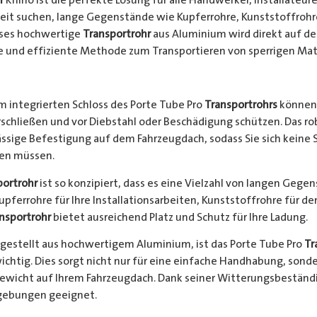
keit suchen, lange Gegenstände wie Kupferrohre, Kunststoffrohr
ieses hochwertige
Transportrohr
aus Aluminium wird direkt auf d
e und effiziente Methode zum Transportieren von sperrigen Mate
 integrierten Schloss des Porte Tube Pro
Transportrohrs
können 
rschließen und vor Diebstahl oder Beschädigung schützen. Das 
ssige Befestigung auf dem Fahrzeugdach, sodass Sie sich keine 
hen müssen.
portrohr
ist so konzipiert, dass es eine Vielzahl von langen Gege
Kupferrohre für Ihre Installationsarbeiten, Kunststoffrohre für d
nsportrohr
bietet ausreichend Platz und Schutz für Ihre Ladung.
gestellt aus hochwertigem Aluminium, ist das Porte Tube Pro
Tr
ichtig. Dies sorgt nicht nur für eine einfache Handhabung, sond
Gewicht auf Ihrem Fahrzeugdach. Dank seiner Witterungsbeständi
gebungen geeignet.