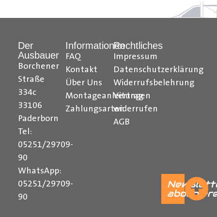
Hilfreiche Montageanleitungen und Tipps finden Sie
auch auf unserem
YouTube Kanal
einfach und
Der
Informationen
Rechtliches
verständlich erklärt.
Ausbauer
FAQ
Impressum
Borchener
Ihr Team von
Der Ausbauer
Kontakt
Datenschutzerklärung
Straße
Über Uns
Widerrufsbelehrung
______________________________________________
334c
Montageanleitungen
Vertrag
Formularbeginn
33106
Zahlungsarten
widerrufen
Paderborn
AGB
Tel:
05251/29709-
90
WhatsApp:
Newslett
05251/29709-
abonnier
90