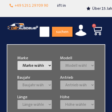
Lokalgeschäft in
+49 5251 29709 90
Über 15 Jahre Erfahrung
Paderborn
0
suchen
Marke
Modell
Baujahr
Antrieb
Länge
Höhe