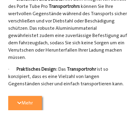
des Porte Tube Pro
Transportrohrs
können Sie Ihre
wertvollen Gegenstände während des Transports sicher
verschließen und vor Diebstahl oder Beschädigung
schützen. Das robuste Aluminiummaterial
gewährleistet zudem eine zuverlässige Befestigung auf
dem Fahrzeugdach, sodass Sie sich keine Sorgen um ein
Verrutschen oder Herunterfallen Ihrer Ladung machen
müssen.
·
Praktisches Design:
Das
Transportrohr
ist so
konzipiert, dass es eine Vielzahl von langen
Gegenständen sicher und einfach transportieren kann.
Egal, ob Sie Kupferrohre für Ihre Installationsarbeiten,
Kunststoffrohre für den Sanitärbereich oder Holzlatten
Mehr
für den Bau benötigen, dieses
Transportrohr
bietet
ausreichend Platz und Schutz für Ihre Ladung.
·
Hochwertige Materialien:
Hergestellt aus
hochwertigem Aluminium, ist das Porte Tube Pro