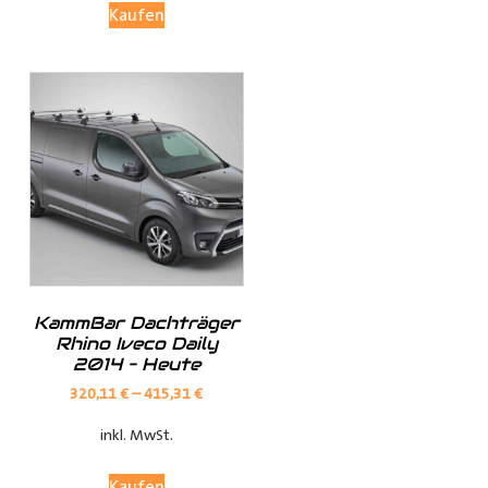
Kaufen
Investieren Sie in die Sicherheit und Bequemlichkeit
Ihres Transports von langen Gegenständen mit dem
Porte Tube Pro Transportrohr. Mit seinem robusten
Design, seinem integrierten Schloss und seiner
vielseitigen Anwendung ist es die ultimative Lösung für
den Transport von Kupferrohren, Kunststoffrohren,
Leitungen, Holzlatten und vielem mehr auf dem Dach
Ihres
Transporters
.
______________________________________________
Bei Fragen stehen wir Ihnen gerne zur Verfügung.
KammBar Dachträger
Rhino Iveco Daily
2014 – Heute
Kontaktieren Sie uns per E-Mail unter
shop@der-
320,11
€
–
415,31
€
ausbauer.de
oder rufen Sie uns direkt an
inkl. MwSt.
05251 29 70 9-90.
Kaufen