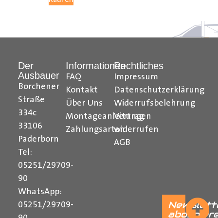
Hilfreiche Montageanleitungen und Tipps finden Sie
auch auf unserem
YouTube Kanal
einfach und
verständlich erklärt.
Der
Informationen
Rechtliches
Ihr Team von
Der Ausbauer
Ausbauer
FAQ
Impressum
______________________________________________
Borchener
Kontakt
Datenschutzerklärung
Straße
Über Uns
Widerrufsbelehrung
Formularbeginn
334c
Montageanleitungen
Vertrag
33106
Zahlungsarten
widerrufen
Paderborn
AGB
Tel:
05251/29709-
90
WhatsApp:
Newslett
05251/29709-
abonnier
90