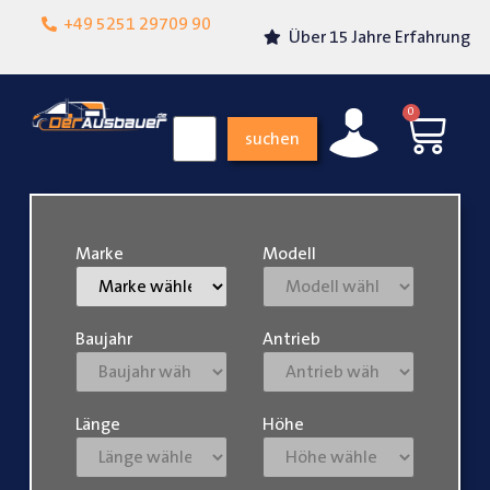
Lokalgeschäft in
+49 5251 29709 90
Über 15 Jahre Erfahrung
Paderborn
0
suchen
Marke
Modell
Baujahr
Antrieb
Länge
Höhe