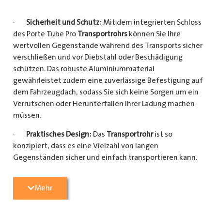
·
Sicherheit und Schutz:
Mit dem integrierten Schloss
des Porte Tube Pro
Transportrohrs
können Sie Ihre
wertvollen Gegenstände während des Transports sicher
verschließen und vor Diebstahl oder Beschädigung
schützen. Das robuste Aluminiummaterial
gewährleistet zudem eine zuverlässige Befestigung auf
dem Fahrzeugdach, sodass Sie sich keine Sorgen um ein
Verrutschen oder Herunterfallen Ihrer Ladung machen
müssen.
·
Praktisches Design:
Das
Transportrohr
ist so
konzipiert, dass es eine Vielzahl von langen
Gegenständen sicher und einfach transportieren kann.
Egal, ob Sie Kupferrohre für Ihre Installationsarbeiten,
Kunststoffrohre für den Sanitärbereich oder Holzlatten
Mehr
für den Bau benötigen, dieses
Transportrohr
bietet
ausreichend Platz und Schutz für Ihre Ladung.