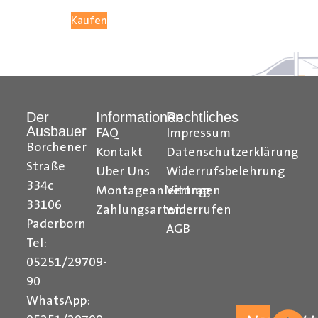
05251 29 70 9-90.
Kaufen
Hilfreiche Montageanleitungen und Tipps finden Sie
auch auf unserem
YouTube Kanal
einfach und
verständlich erklärt.
Der
Informationen
Rechtliches
Ausbauer
Ihr Team von
Der Ausbauer
FAQ
Impressum
Borchener
Kontakt
Datenschutzerklärung
______________________________________________
Straße
Über Uns
Widerrufsbelehrung
334c
Formularbeginn
Montageanleitungen
Vertrag
33106
Zahlungsarten
widerrufen
Paderborn
AGB
Tel:
05251/29709-
90
WhatsApp: