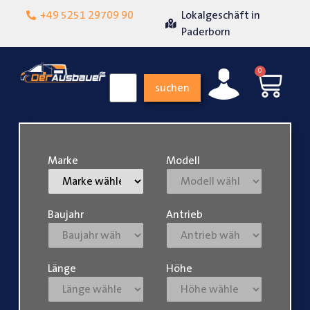
+49 5251 29709 90
Lokalgeschäft in
Über 15 Jahre Erfah
eit
Paderborn
0
suchen
Marke
Modell
Baujahr
Antrieb
Länge
Höhe