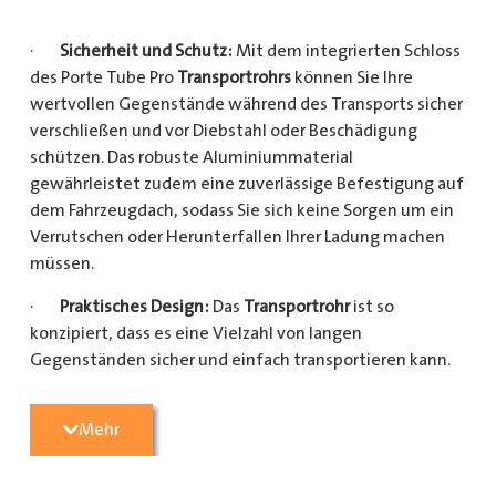
·
Sicherheit und Schutz:
Mit dem integrierten Schloss
des Porte Tube Pro
Transportrohrs
können Sie Ihre
wertvollen Gegenstände während des Transports sicher
verschließen und vor Diebstahl oder Beschädigung
schützen. Das robuste Aluminiummaterial
gewährleistet zudem eine zuverlässige Befestigung auf
dem Fahrzeugdach, sodass Sie sich keine Sorgen um ein
Verrutschen oder Herunterfallen Ihrer Ladung machen
müssen.
·
Praktisches Design:
Das
Transportrohr
ist so
konzipiert, dass es eine Vielzahl von langen
Gegenständen sicher und einfach transportieren kann.
Egal, ob Sie Kupferrohre für Ihre Installationsarbeiten,
Kunststoffrohre für den Sanitärbereich oder Holzlatten
Mehr
für den Bau benötigen, dieses
Transportrohr
bietet
ausreichend Platz und Schutz für Ihre Ladung.