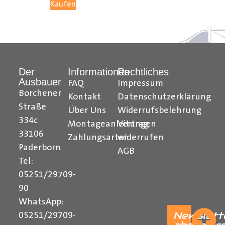
Kaufen
05251 29 70 9-90.
Hilfreiche Montageanleitungen und Tipps finden Sie
auch auf unserem
YouTube Kanal
einfach und
Der
Informationen
Rechtliches
verständlich erklärt.
Ausbauer
FAQ
Impressum
Borchener
Ihr Team von
Der Ausbauer
Kontakt
Datenschutzerklärung
Straße
Über Uns
Widerrufsbelehrung
______________________________________________
334c
Montageanleitungen
Vertrag
Formularbeginn
33106
Zahlungsarten
widerrufen
Paderborn
AGB
Tel:
05251/29709-
90
WhatsApp:
Newslett
05251/29709-