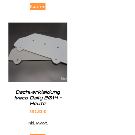
Materialien transportiert.
Kaufen
Investieren Sie in die Sicherheit und Bequemlichkeit
Ihres Transports von langen Gegenständen mit dem
Porte Tube Pro Transportrohr. Mit seinem robusten
Design, seinem integrierten Schloss und seiner
vielseitigen Anwendung ist es die ultimative Lösung für
den Transport von Kupferrohren, Kunststoffrohren,
Leitungen, Holzlatten und vielem mehr auf dem Dach
Ihres
Transporters
.
______________________________________________
Dachverkleidung
Iveco Daily 2014 –
Bei Fragen stehen wir Ihnen gerne zur Verfügung.
Heute
391,51
€
Kontaktieren Sie uns per E-Mail unter
shop@der-
inkl. MwSt.
ausbauer.de
oder rufen Sie uns direkt an