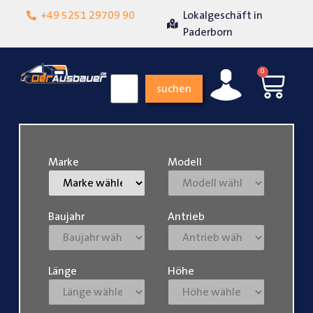
+49 5251 29709 90
Lokalgeschäft in
Über 15 Jahre Erfahrun
Paderborn
0
suchen
Marke
Modell
Baujahr
Antrieb
Länge
Höhe