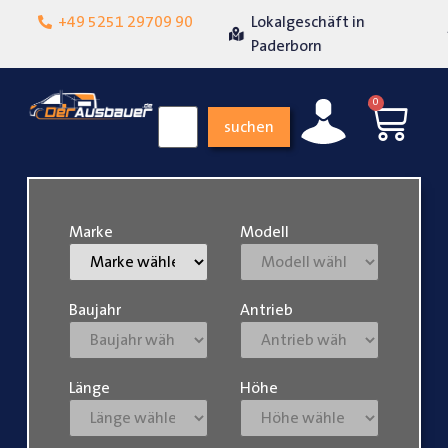
Lokalgeschäft in
+49 5251 29709 90
Über 15 Jahre Erfahrung
Paderborn
0
suchen
Marke
Modell
Baujahr
Antrieb
Länge
Höhe