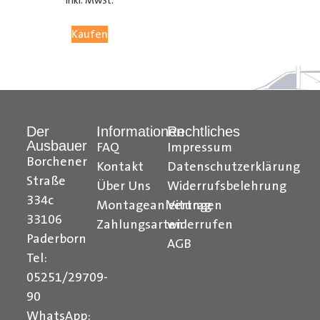
inkl. MwSt.
05251 29 70 9-90.
Kaufen
Hilfreiche Montageanleitungen und Tipps finden Sie
auch auf unserem
YouTube Kanal
einfach und
verständlich erklärt.
Der
Informationen
Rechtliches
Ihr Team von
Der Ausbauer
Ausbauer
FAQ
Impressum
______________________________________________
Borchener
Kontakt
Datenschutzerklärung
Straße
Über Uns
Widerrufsbelehrung
Formularbeginn
334c
Montageanleitungen
Vertrag
33106
Zahlungsarten
widerrufen
Paderborn
AGB
Tel:
05251/29709-
90
WhatsApp: