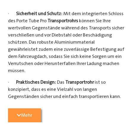
·
Sicherheit und Schutz:
Mit dem integrierten Schloss
des Porte Tube Pro
Transportrohrs
können Sie Ihre
wertvollen Gegenstände während des Transports sicher
verschließen und vor Diebstahl oder Beschädigung
schützen. Das robuste Aluminiummaterial
gewährleistet zudem eine zuverlässige Befestigung auf
dem Fahrzeugdach, sodass Sie sich keine Sorgen um ein
Verrutschen oder Herunterfallen Ihrer Ladung machen
müssen.
·
Praktisches Design:
Das
Transportrohr
ist so
konzipiert, dass es eine Vielzahl von langen
Gegenständen sicher und einfach transportieren kann.
Egal, ob Sie Kupferrohre für Ihre Installationsarbeiten,
Kunststoffrohre für den Sanitärbereich oder Holzlatten
Mehr
für den Bau benötigen, dieses
Transportrohr
bietet
ausreichend Platz und Schutz für Ihre Ladung.