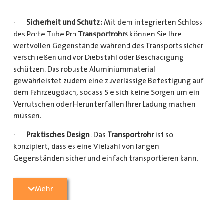
·
Sicherheit und Schutz:
Mit dem integrierten Schloss
des Porte Tube Pro
Transportrohrs
können Sie Ihre
wertvollen Gegenstände während des Transports sicher
verschließen und vor Diebstahl oder Beschädigung
schützen. Das robuste Aluminiummaterial
gewährleistet zudem eine zuverlässige Befestigung auf
dem Fahrzeugdach, sodass Sie sich keine Sorgen um ein
Verrutschen oder Herunterfallen Ihrer Ladung machen
müssen.
·
Praktisches Design:
Das
Transportrohr
ist so
konzipiert, dass es eine Vielzahl von langen
Gegenständen sicher und einfach transportieren kann.
Egal, ob Sie Kupferrohre für Ihre Installationsarbeiten,
Kunststoffrohre für den Sanitärbereich oder Holzlatten
Mehr
für den Bau benötigen, dieses
Transportrohr
bietet
ausreichend Platz und Schutz für Ihre Ladung.