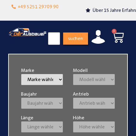
Lokalgeschäft in
+49 5251 29709 90
Über 15 Jahre Erfahrung
Paderborn
0
suchen
Marke
Modell
Baujahr
Antrieb
Länge
Höhe