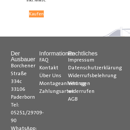
inkl. MwSt.
05251 29 70 9-90.
Kaufen
Hilfreiche Montageanleitungen und Tipps finden Sie
auch auf unserem
YouTube Kanal
einfach und
verständlich erklärt.
Der
Informationen
Rechtliches
Ihr Team von
Der Ausbauer
Ausbauer
FAQ
Impressum
______________________________________________
Borchener
Kontakt
Datenschutzerklärung
Straße
Über Uns
Widerrufsbelehrung
Formularbeginn
334c
Montageanleitungen
Vertrag
33106
Zahlungsarten
widerrufen
Paderborn
AGB
Tel:
05251/29709-
90
WhatsApp: