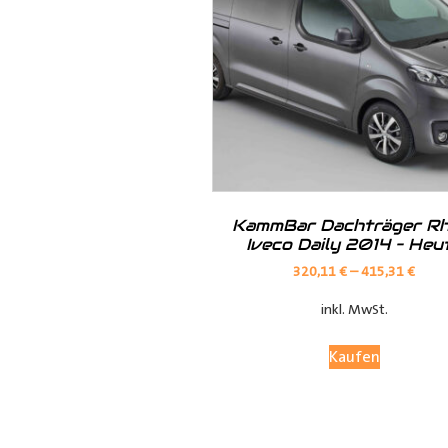
Hilfreiche Montageanleitungen u
Ihr Team von
Der Ausbauer
__________________________
Formularbeginn
KammBar Dachträger Rh
Iveco Daily 2014 – Heu
320,11
€
–
415,31
€
inkl. MwSt.
Kaufen