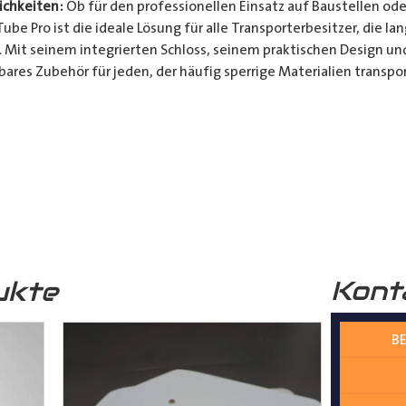
chkeiten:
Ob für den professionellen Einsatz auf Baustellen ode
be Pro ist die ideale Lösung für alle Transporterbesitzer, die l
. Mit seinem integrierten Schloss, seinem praktischen Design u
bares Zubehör für jeden, der häufig sperrige Materialien transpor
t und Bequemlichkeit Ihres Transports von langen Gegenständen m
n Design, seinem integrierten Schloss und seiner vielseitigen A
ferrohren, Kunststoffrohren, Leitungen, Holzlatten und vielem 
__________________________________________________
 zur Verfügung.
Kont
ukte
BE
nter
shop@der-ausbauer.de
oder rufen Sie uns direkt an