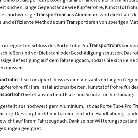
keit suchen, lange Gegenstände wie Kupferrohre, Kunststoffrohr
ieses hochwertige
Transportrohr
aus Aluminium wird direkt auf d
e und effiziente Methode zum Transportieren von sperrigen Mate
 integrierten Schloss des Porte Tube Pro
Transportrohrs
können 
rschließen und vor Diebstahl oder Beschädigung schützen. Das 
ssige Befestigung auf dem Fahrzeugdach, sodass Sie sich keine 
hen müssen.
portrohr
ist so konzipiert, dass es eine Vielzahl von langen Gege
Kupferrohre für Ihre Installationsarbeiten, Kunststoffrohre für d
nsportrohr
bietet ausreichend Platz und Schutz für Ihre Ladung.
gestellt aus hochwertigem Aluminium, ist das Porte Tube Pro
Tr
ichtig. Dies sorgt nicht nur für eine einfache Handhabung, sond
Gewicht auf Ihrem Fahrzeugdach. Dank seiner Witterungsbeständi
gebungen geeignet.