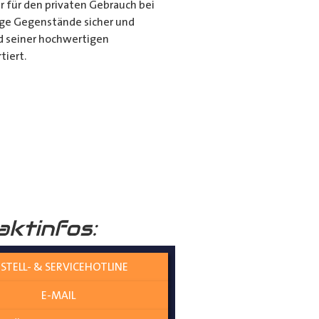
r für den privaten Gebrauch bei
ange Gegenstände sicher und
nd seiner hochwertigen
tiert.
it dem Porte Tube Pro
nwendung ist es die ultimative
mehr auf dem Dach Ihres
______
aktinfos:
STELL- & SERVICEHOTLINE
E-MAIL