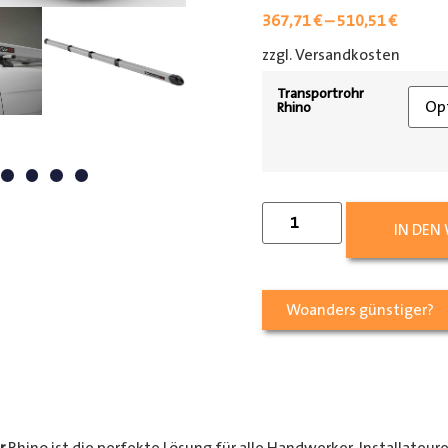
367,71
€
–
510,51
€
zzgl. Versandkosten
[shipp
Transportrohr
Rhino
IN DEN
Woanders günstiger?
r
Rhino ist die perfekte Lösung für alle Handwerker, Installateur