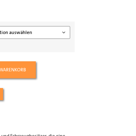
ing_class]
 WARENKORB
e und Fahrzeugbesitzer, die eine