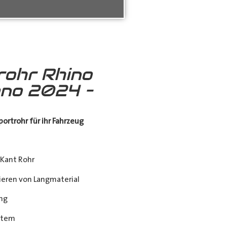
rohr Rhino
no 2024 –
ortrohr für ihr Fahrzeug
Kant Rohr
eren von Langmaterial
ng
stem