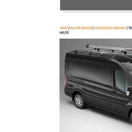
START
/
ALLE PRODUKTE
/
LADUNGSSICHERUNG
/ T
HEUTE