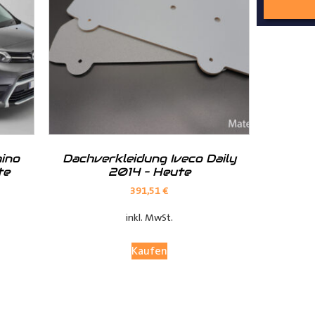
nd Tipps finden Sie auch auf unserem
YouTube Kanal
einfach und
__________________________________________________
ino
Dachverkleidung Iveco Daily
te
2014 – Heute
391,51
€
inkl. MwSt.
Kaufen