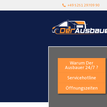
heit
Lokalgeschäft in Paderborn
+49 5251 29709 90
Warum Der
Ausbauer 24/7 ?
Servicehotline
Öffnungszeiten