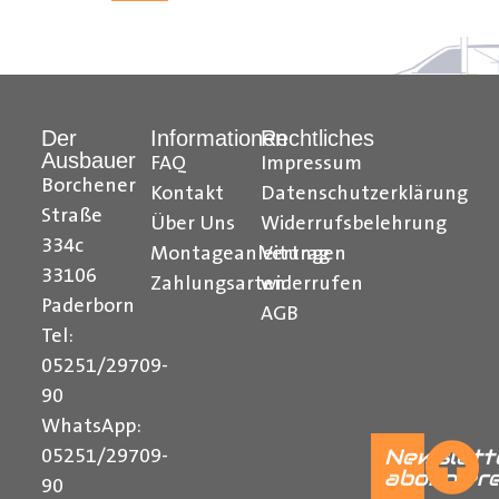
05251 29 70 9-90.
Hilfreiche Montageanleitungen und Tipps finden Sie
Der
Informationen
Rechtliches
auch auf unserem
YouTube Kanal
einfach und
Ausbauer
FAQ
Impressum
verständlich erklärt.
Borchener
Kontakt
Datenschutzerklärung
Ihr Team von
Der Ausbauer
Straße
Über Uns
Widerrufsbelehrung
334c
______________________________________________
Montageanleitungen
Vertrag
33106
Zahlungsarten
widerrufen
Formularbeginn
Paderborn
AGB
Tel:
05251/29709-
90
WhatsApp:
Newslett
05251/29709-
abonnier
90