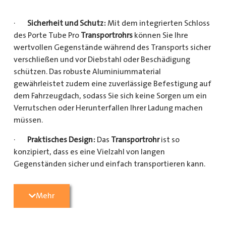
·
Sicherheit und Schutz:
Mit dem integrierten Schloss
des Porte Tube Pro
Transportrohrs
können Sie Ihre
wertvollen Gegenstände während des Transports sicher
verschließen und vor Diebstahl oder Beschädigung
schützen. Das robuste Aluminiummaterial
gewährleistet zudem eine zuverlässige Befestigung auf
dem Fahrzeugdach, sodass Sie sich keine Sorgen um ein
Verrutschen oder Herunterfallen Ihrer Ladung machen
müssen.
·
Praktisches Design:
Das
Transportrohr
ist so
konzipiert, dass es eine Vielzahl von langen
Gegenständen sicher und einfach transportieren kann.
Egal, ob Sie Kupferrohre für Ihre Installationsarbeiten,
Kunststoffrohre für den Sanitärbereich oder Holzlatten
Mehr
für den Bau benötigen, dieses
Transportrohr
bietet
ausreichend Platz und Schutz für Ihre Ladung.