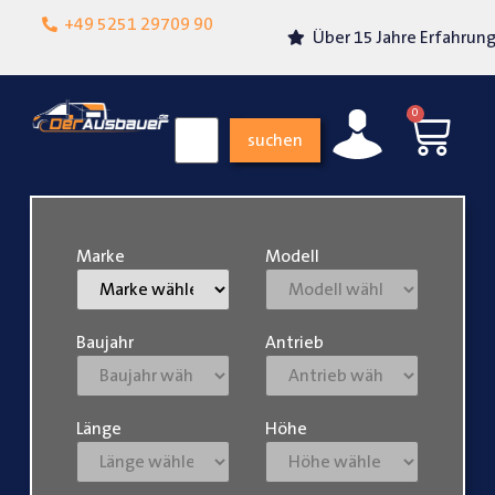
Lokalgeschäft in
+49 5251 29709 90
Über 15 Jahre Erfahrung
Paderborn
0
suchen
Marke
Modell
Baujahr
Antrieb
Länge
Höhe