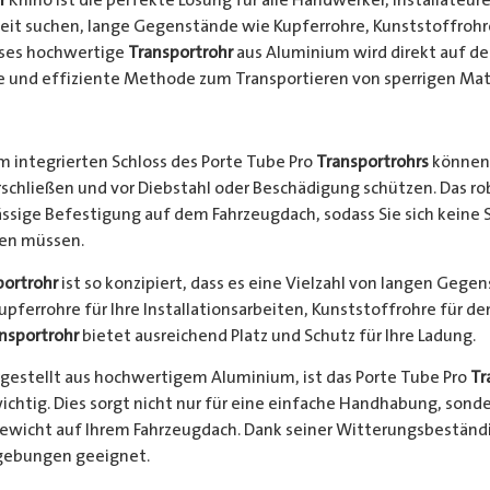
keit suchen, lange Gegenstände wie Kupferrohre, Kunststoffrohr
ieses hochwertige
Transportrohr
aus Aluminium wird direkt auf d
e und effiziente Methode zum Transportieren von sperrigen Mate
 integrierten Schloss des Porte Tube Pro
Transportrohrs
können 
rschließen und vor Diebstahl oder Beschädigung schützen. Das 
ssige Befestigung auf dem Fahrzeugdach, sodass Sie sich keine 
hen müssen.
portrohr
ist so konzipiert, dass es eine Vielzahl von langen Gege
Kupferrohre für Ihre Installationsarbeiten, Kunststoffrohre für d
nsportrohr
bietet ausreichend Platz und Schutz für Ihre Ladung.
gestellt aus hochwertigem Aluminium, ist das Porte Tube Pro
Tr
ichtig. Dies sorgt nicht nur für eine einfache Handhabung, sond
Gewicht auf Ihrem Fahrzeugdach. Dank seiner Witterungsbeständi
gebungen geeignet.