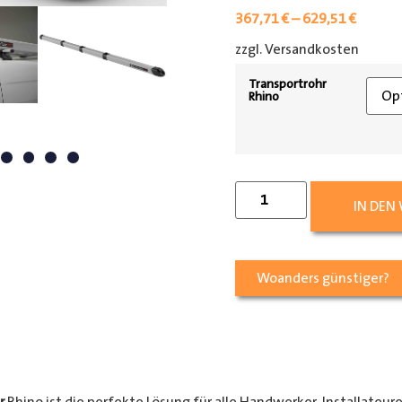
367,71
€
–
629,51
€
zzgl. Versandkosten
[shipp
Transportrohr
Rhino
IN DEN
Woanders günstiger?
r
Rhino ist die perfekte Lösung für alle Handwerker, Installateur