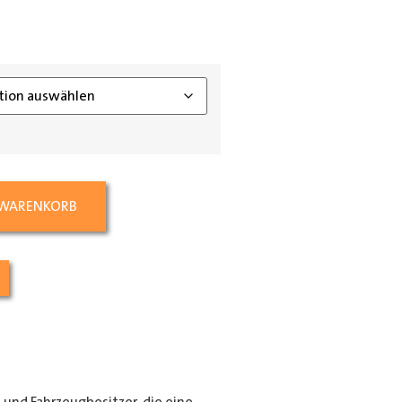
ing_class]
 WARENKORB
e und Fahrzeugbesitzer, die eine