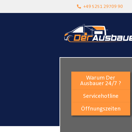
heit
Lokalgeschäft in Paderborn
+49 5251 29709 90
Warum Der
Ausbauer 24/7 ?
Servicehotline
Öffnungszeiten