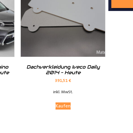
nd Tipps finden Sie auch auf unserem
YouTube Kanal
einfach und
__________________________________________________
ino
Dachverkleidung Iveco Daily
eute
2014 – Heute
391,51
€
inkl. MwSt.
Kaufen