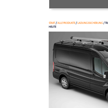
START
/
ALLE PRODUKTE
/
LADUNGSSICHERUNG
/ T
HEUTE