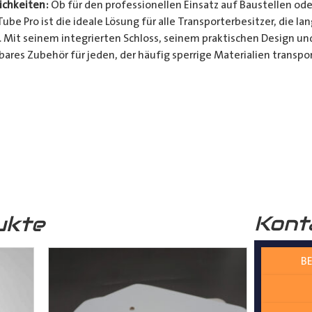
chkeiten:
Ob für den professionellen Einsatz auf Baustellen ode
be Pro ist die ideale Lösung für alle Transporterbesitzer, die l
. Mit seinem integrierten Schloss, seinem praktischen Design u
bares Zubehör für jeden, der häufig sperrige Materialien transpor
t und Bequemlichkeit Ihres Transports von langen Gegenständen m
n Design, seinem integrierten Schloss und seiner vielseitigen A
ferrohren, Kunststoffrohren, Leitungen, Holzlatten und vielem 
__________________________________________________
 zur Verfügung.
Kont
ukte
BE
nter
shop@der-ausbauer.de
oder rufen Sie uns direkt an