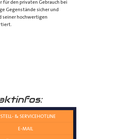
r für den privaten Gebrauch bei
ange Gegenstände sicher und
nd seiner hochwertigen
tiert.
it dem Porte Tube Pro
nwendung ist es die ultimative
mehr auf dem Dach Ihres
______
aktinfos:
STELL- & SERVICEHOTLINE
E-MAIL