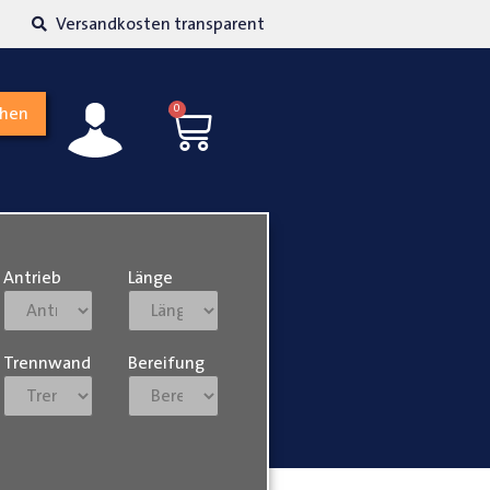
kosten transparent
Hohe Kundenzufriedenh
0
chen
Antrieb
Länge
Trennwand
Bereifung