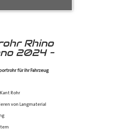
rohr Rhino
no 2024 –
ortrohr für ihr Fahrzeug
Kant Rohr
eren von Langmaterial
ng
stem