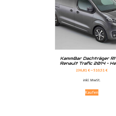
Hilfreiche Montageanleitungen u
Ihr Team von
Der Ausbauer
__________________________
Formularbeginn
KammBar Dachträger Rh
Renault Trafic 2014 – H
236,81
€
–
510,51
€
inkl. MwSt.
Kaufen