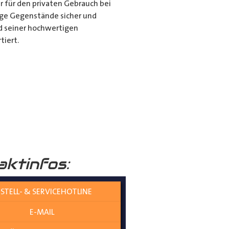
r für den privaten Gebrauch bei
ange Gegenstände sicher und
nd seiner hochwertigen
tiert.
it dem Porte Tube Pro
nwendung ist es die ultimative
mehr auf dem Dach Ihres
______
aktinfos:
STELL- & SERVICEHOTLINE
E-MAIL