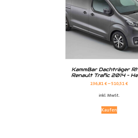
Hilfreiche Montageanleitungen u
Ihr Team von
Der Ausbauer
__________________________
Formularbeginn
KammBar Dachträger Rh
Renault Trafic 2014 – H
236,81
€
–
510,51
€
inkl. MwSt.
Kaufen