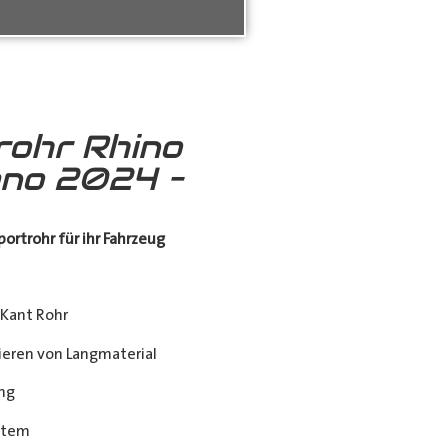
rohr Rhino
no 2024 –
ortrohr für ihr Fahrzeug
Kant Rohr
eren von Langmaterial
ng
stem