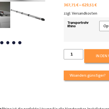
367,71
€
–
629,51
€
zzgl. Versandkosten
[shipp
Transportrohr
Rhino
IN DEN
Woanders günstiger?
r
Rhino ist die perfekte Lösung für alle Handwerker, Installateur