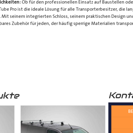
chkeiten:
Ob für den professionellen Einsatz auf Baustellen ode
be Pro ist die ideale Lösung für alle Transporterbesitzer, die l
. Mit seinem integrierten Schloss, seinem praktischen Design u
bares Zubehör für jeden, der häufig sperrige Materialien transpor
t und Bequemlichkeit Ihres Transports von langen Gegenständen m
n Design, seinem integrierten Schloss und seiner vielseitigen A
ferrohren, Kunststoffrohren, Leitungen, Holzlatten und vielem 
__________________________________________________
 zur Verfügung.
Kont
ukte
BE
nter
shop@der-ausbauer.de
oder rufen Sie uns direkt an