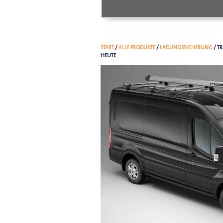
START
/
ALLE PRODUKTE
/
LADUNGSSICHERUNG
/ T
HEUTE