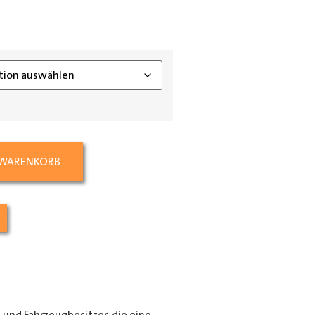
ing_class]
 WARENKORB
e und Fahrzeugbesitzer, die eine