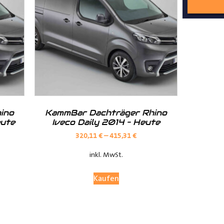
nd Tipps finden Sie auch auf unserem
YouTube Kanal
einfach und
__________________________________________________
ino
KammBar Dachträger Rhino
eute
Iveco Daily 2014 – Heute
320,11
€
–
415,31
€
inkl. MwSt.
Kaufen