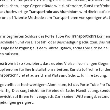
keit suchen, lange Gegenstände wie Kupferrohre, Kunststoffrohr
ieses hochwertige
Transportrohr
aus Aluminium wird direkt auf d
e und effiziente Methode zum Transportieren von sperrigen Mate
 integrierten Schloss des Porte Tube Pro
Transportrohrs
können 
rschließen und vor Diebstahl oder Beschädigung schützen. Das 
ssige Befestigung auf dem Fahrzeugdach, sodass Sie sich keine 
hen müssen.
portrohr
ist so konzipiert, dass es eine Vielzahl von langen Gege
Kupferrohre für Ihre Installationsarbeiten, Kunststoffrohre für d
nsportrohr
bietet ausreichend Platz und Schutz für Ihre Ladung.
gestellt aus hochwertigem Aluminium, ist das Porte Tube Pro
Tr
ichtig. Dies sorgt nicht nur für eine einfache Handhabung, sond
Gewicht auf Ihrem Fahrzeugdach. Dank seiner Witterungsbeständi
gebungen geeignet.