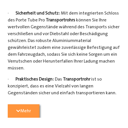
·
Sicherheit und Schutz:
Mit dem integrierten Schloss
des Porte Tube Pro
Transportrohrs
können Sie Ihre
wertvollen Gegenstände während des Transports sicher
verschließen und vor Diebstahl oder Beschädigung
schützen. Das robuste Aluminiummaterial
gewährleistet zudem eine zuverlässige Befestigung auf
dem Fahrzeugdach, sodass Sie sich keine Sorgen um ein
Verrutschen oder Herunterfallen Ihrer Ladung machen
müssen.
·
Praktisches Design:
Das
Transportrohr
ist so
konzipiert, dass es eine Vielzahl von langen
Gegenständen sicher und einfach transportieren kann.
Egal, ob Sie Kupferrohre für Ihre Installationsarbeiten,
Kunststoffrohre für den Sanitärbereich oder Holzlatten
Mehr
für den Bau benötigen, dieses
Transportrohr
bietet
ausreichend Platz und Schutz für Ihre Ladung.