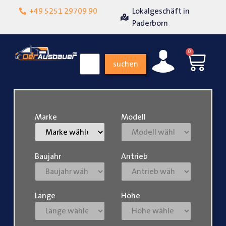
+49 5251 29709 90
Lokalgeschäft in
Über 15 Jahre Erfah
eit
Paderborn
0
suchen
Marke
Modell
Baujahr
Antrieb
Länge
Höhe