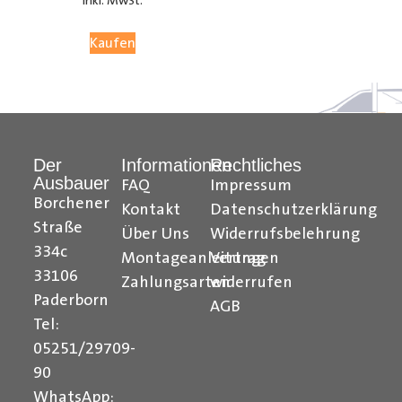
inkl. MwSt.
05251 29 70 9-90.
Kaufen
Hilfreiche Montageanleitungen und Tipps finden Sie
auch auf unserem
YouTube Kanal
einfach und
verständlich erklärt.
Der
Informationen
Rechtliches
Ihr Team von
Der Ausbauer
Ausbauer
FAQ
Impressum
______________________________________________
Borchener
Kontakt
Datenschutzerklärung
Straße
Über Uns
Widerrufsbelehrung
Formularbeginn
334c
Montageanleitungen
Vertrag
33106
Zahlungsarten
widerrufen
Paderborn
AGB
Tel:
05251/29709-
90
WhatsApp: