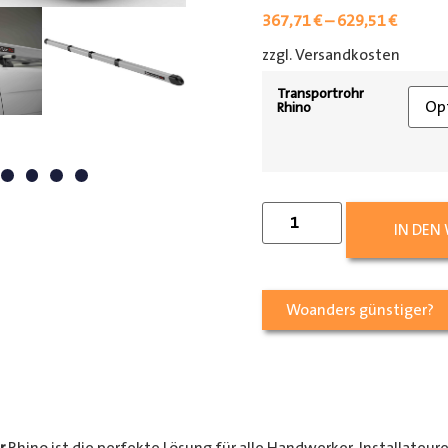
367,71
€
–
629,51
€
zzgl. Versandkosten
[shipp
Transportrohr
Rhino
IN DEN
Woanders günstiger?
r
Rhino ist die perfekte Lösung für alle Handwerker, Installateur