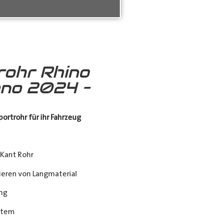
rohr Rhino
no 2024 –
ortrohr für ihr Fahrzeug
Kant Rohr
eren von Langmaterial
ng
stem