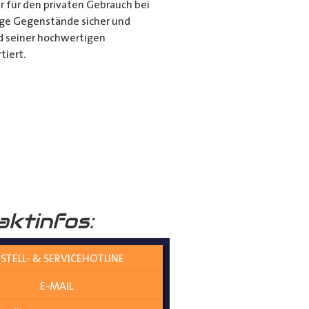
r für den privaten Gebrauch bei
ange Gegenstände sicher und
nd seiner hochwertigen
tiert.
it dem Porte Tube Pro
nwendung ist es die ultimative
mehr auf dem Dach Ihres
______
aktinfos:
STELL- & SERVICEHOTLINE
E-MAIL