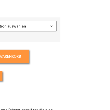
ing_class]
 WARENKORB
e und Fahrzeugbesitzer, die eine