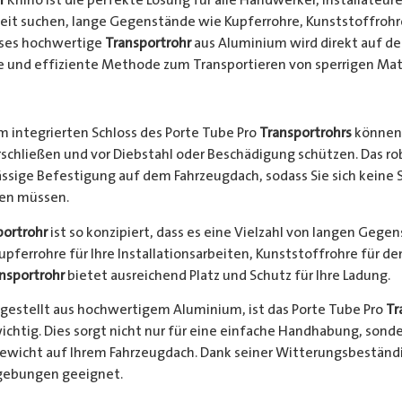
keit suchen, lange Gegenstände wie Kupferrohre, Kunststoffrohr
ieses hochwertige
Transportrohr
aus Aluminium wird direkt auf d
e und effiziente Methode zum Transportieren von sperrigen Mate
 integrierten Schloss des Porte Tube Pro
Transportrohrs
können 
rschließen und vor Diebstahl oder Beschädigung schützen. Das 
ssige Befestigung auf dem Fahrzeugdach, sodass Sie sich keine 
hen müssen.
portrohr
ist so konzipiert, dass es eine Vielzahl von langen Gege
Kupferrohre für Ihre Installationsarbeiten, Kunststoffrohre für d
nsportrohr
bietet ausreichend Platz und Schutz für Ihre Ladung.
gestellt aus hochwertigem Aluminium, ist das Porte Tube Pro
Tr
ichtig. Dies sorgt nicht nur für eine einfache Handhabung, sond
Gewicht auf Ihrem Fahrzeugdach. Dank seiner Witterungsbeständi
gebungen geeignet.