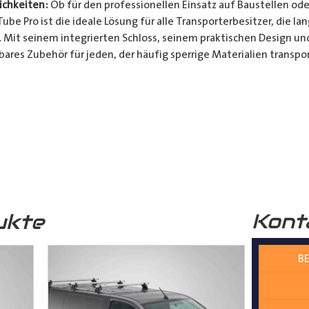
chkeiten:
Ob für den professionellen Einsatz auf Baustellen ode
be Pro ist die ideale Lösung für alle Transporterbesitzer, die l
. Mit seinem integrierten Schloss, seinem praktischen Design u
bares Zubehör für jeden, der häufig sperrige Materialien transpor
t und Bequemlichkeit Ihres Transports von langen Gegenständen m
n Design, seinem integrierten Schloss und seiner vielseitigen A
ferrohren, Kunststoffrohren, Leitungen, Holzlatten und vielem 
__________________________________________________
 zur Verfügung.
Kont
ukte
BE
nter
shop@der-ausbauer.de
oder rufen Sie uns direkt an