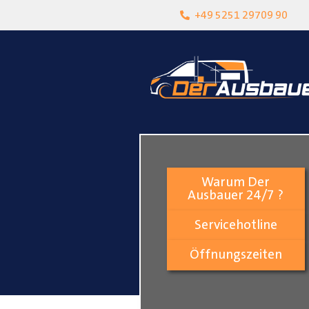
heit
Lokalgeschäft in Paderborn
+49 5251 29709 90
Warum Der
Ausbauer 24/7 ?
Servicehotline
Öffnungszeiten