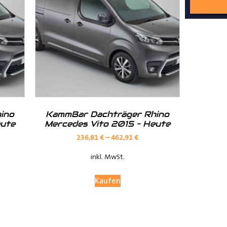
nd Tipps finden Sie auch auf unserem
YouTube Kanal
einfach und
__________________________________________________
ino
KammBar Dachträger Rhino
eute
Mercedes Vito 2015 – Heute
236,81
€
–
462,91
€
inkl. MwSt.
Kaufen