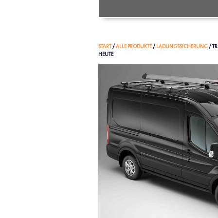
START
/
ALLE PRODUKTE
/
LADUNGSSICHERUNG
/ T
HEUTE