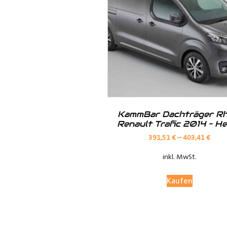
Hilfreiche Montageanleitungen u
Ihr Team von
Der Ausbauer
__________________________
Formularbeginn
KammBar Dachträger Rh
Renault Trafic 2014 – H
391,51
€
–
403,41
€
inkl. MwSt.
Kaufen